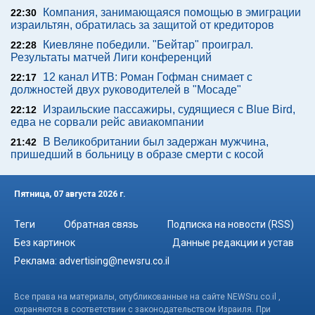
Компания, занимающаяся помощью в эмиграции
22:30
израильтян, обратилась за защитой от кредиторов
Киевляне победили. "Бейтар" проиграл.
22:28
Результаты матчей Лиги конференций
12 канал ИТВ: Роман Гофман снимает с
22:17
должностей двух руководителей в "Мосаде"
Израильские пассажиры, судящиеся с Blue Bird,
22:12
едва не сорвали рейс авиакомпании
В Великобритании был задержан мужчина,
21:42
пришедший в больницу в образе смерти с косой
Пятница, 07 августа 2026 г.
Теги
Обратная связь
Подписка на новости (RSS)
Без картинок
Данные редакции и устав
Реклама:
advertising@newsru.co.il
Все права на материалы, опубликованные на сайте NEWSru.co.il ,
охраняются в соответствии с законодательством Израиля. При