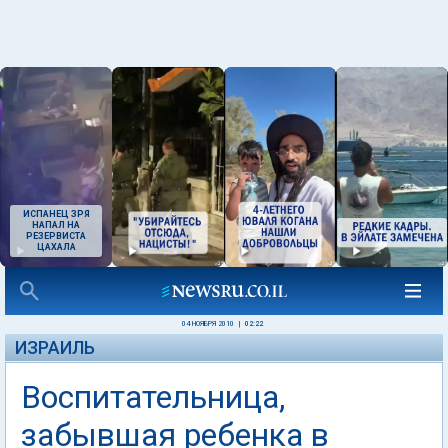
ИСПАНЕЦ ЗРЯ
НАПАЛ НА
РЕЗЕРВИСТА
ЦАХАЛА
04 НОЯБРЯ 2010
|
02:22
ИЗРАИЛЬ
Воспитательница,
забывшая ребенка в