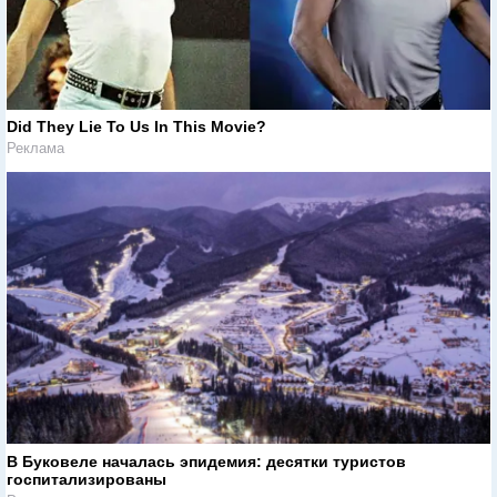
Did They Lie To Us In This Movie?
Реклама
В Буковеле началась эпидемия: десятки туристов
госпитализированы