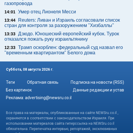
газопровода
Умер отец Лионеля Месси
14:01
Reuters: Ливан и Израиль согласовали список
13:44
стран для контроля за разоружением "Хизбаллы"
Дзюдо. Юношеский европейский кубок. Турок
13:33
отказался пожать руку израильтянину
Трамп оскорблен: федеральный суд назвал его
12:33
"временным квартирантом" Белого дома
Суббота, 08 августа 2026 г.
Теги
Обратная связь
Подписка на новости (RSS)
Без картинок
Данные редакции и устав
Реклама:
advertising@newsru.co.il
Все права на материалы, опубликованные на сайте NEWSru.co.il ,
охраняются в соответствии с законодательством Израиля. При
использовании материалов сайта гиперссылка на NEWSru.co.il
обязательна. Перепечатка интервью, репортажей, эксклюзивных