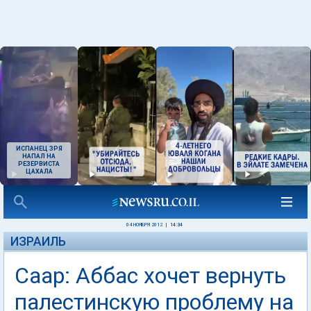
ИСПАНЕЦ ЗРЯ
НАПАЛ НА
РЕЗЕРВИСТА
ЦАХАЛА
04 НОЯБРЯ 2012
|
14:34
ИЗРАИЛЬ
Саар: Аббас хочет вернуть
палестинскую проблему на