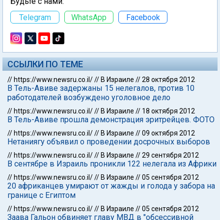
Будьте с нами:
Telegram
WhatsApp
Facebook
ССЫЛКИ ПО ТЕМЕ
//
https://www.newsru.co.il/
//
В Израиле
//
28 октября 2012
В Тель-Авиве задержаны 15 нелегалов, против 10
работодателей возбуждено уголовное дело
//
https://www.newsru.co.il/
//
В Израиле
//
18 октября 2012
В Тель-Авиве прошла демонстрация эритрейцев. ФОТО
//
https://www.newsru.co.il/
//
В Израиле
//
09 октября 2012
Нетаниягу объявил о проведении досрочных выборов
//
https://www.newsru.co.il/
//
В Израиле
//
29 сентября 2012
В сентябре в Израиль проникли 122 нелегала из Африки
//
https://www.newsru.co.il/
//
В Израиле
//
05 сентября 2012
20 африканцев умирают от жажды и голода у забора на
границе с Египтом
//
https://www.newsru.co.il/
//
В Израиле
//
05 сентября 2012
Заава Гальон обвиняет главу МВД в "обсессивной