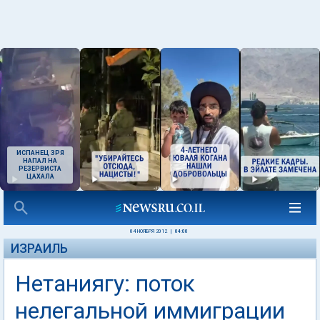
ИСПАНЕЦ ЗРЯ
НАПАЛ НА
РЕЗЕРВИСТА
ЦАХАЛА
04 НОЯБРЯ 2012
|
04:00
ИЗРАИЛЬ
Нетаниягу: поток
нелегальной иммиграции