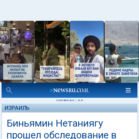
ИСПАНЕЦ ЗРЯ
НАПАЛ НА
РЕЗЕРВИСТА
ЦАХАЛА
04 ОКТЯБРЯ 2009
|
10:31
ИЗРАИЛЬ
Биньямин Нетаниягу
прошел обследование в