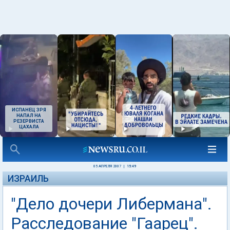
ИСПАНЕЦ ЗРЯ
НАПАЛ НА
РЕЗЕРВИСТА
ЦАХАЛА
05 АПРЕЛЯ 2007
|
15:49
ИЗРАИЛЬ
"Дело дочери Либермана".
Расследование "Гаарец".