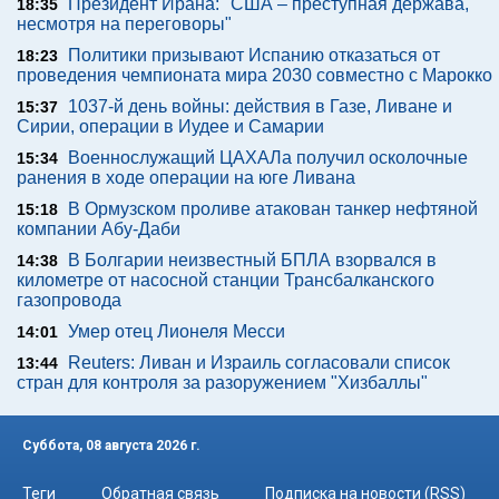
Президент Ирана: "США – преступная держава,
18:35
несмотря на переговоры"
Политики призывают Испанию отказаться от
18:23
проведения чемпионата мира 2030 совместно с Марокко
1037-й день войны: действия в Газе, Ливане и
15:37
Сирии, операции в Иудее и Самарии
Военнослужащий ЦАХАЛа получил осколочные
15:34
ранения в ходе операции на юге Ливана
В Ормузском проливе атакован танкер нефтяной
15:18
компании Абу-Даби
В Болгарии неизвестный БПЛА взорвался в
14:38
километре от насосной станции Трансбалканского
газопровода
Умер отец Лионеля Месси
14:01
Reuters: Ливан и Израиль согласовали список
13:44
стран для контроля за разоружением "Хизбаллы"
Суббота, 08 августа 2026 г.
Теги
Обратная связь
Подписка на новости (RSS)