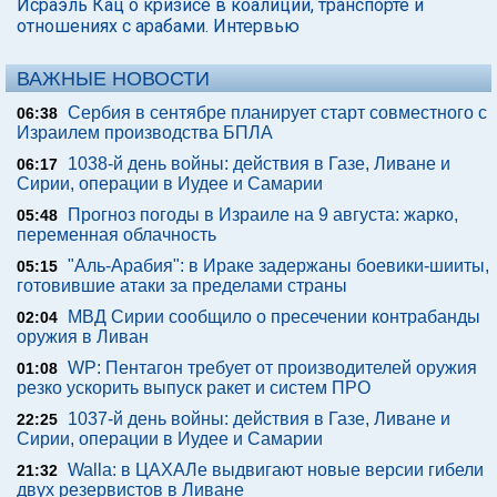
Исраэль Кац о кризисе в коалиции, транспорте и
отношениях с арабами. Интервью
ВАЖНЫЕ НОВОСТИ
Сербия в сентябре планирует старт совместного с
06:38
Израилем производства БПЛА
1038-й день войны: действия в Газе, Ливане и
06:17
Сирии, операции в Иудее и Самарии
Прогноз погоды в Израиле на 9 августа: жарко,
05:48
переменная облачность
"Аль-Арабия": в Ираке задержаны боевики-шииты,
05:15
готовившие атаки за пределами страны
МВД Сирии сообщило о пресечении контрабанды
02:04
оружия в Ливан
WP: Пентагон требует от производителей оружия
01:08
резко ускорить выпуск ракет и систем ПРО
1037-й день войны: действия в Газе, Ливане и
22:25
Сирии, операции в Иудее и Самарии
Walla: в ЦАХАЛе выдвигают новые версии гибели
21:32
двух резервистов в Ливане