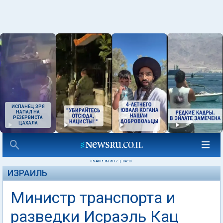
ИСПАНЕЦ ЗРЯ
НАПАЛ НА
РЕЗЕРВИСТА
ЦАХАЛА
05 АПРЕЛЯ 2017
|
04:10
ИЗРАИЛЬ
Министр транспорта и
разведки Исраэль Кац