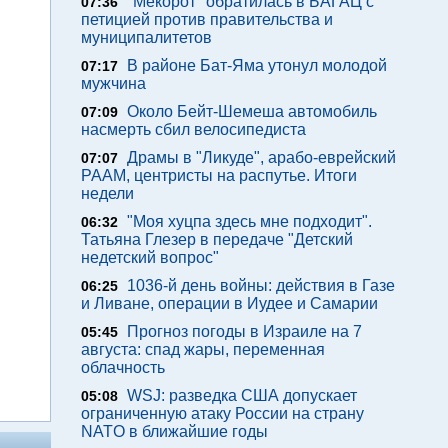
"Мекорот" обратилась в БАГАЦ с
07:36
петицией против правительства и
муниципалитетов
В районе Бат-Яма утонул молодой
07:17
мужчина
Около Бейт-Шемеша автомобиль
07:09
насмерть сбил велосипедиста
Драмы в "Ликуде", арабо-еврейский
07:07
РААМ, центристы на распутье. Итоги
недели
"Моя хуцпа здесь мне подходит".
06:32
Татьяна Глезер в передаче "Детский
недетский вопрос"
1036-й день войны: действия в Газе
06:25
и Ливане, операции в Иудее и Самарии
Прогноз погоды в Израиле на 7
05:45
августа: спад жары, переменная
облачность
WSJ: разведка США допускает
05:08
ограниченную атаку России на страну
NATO в ближайшие годы