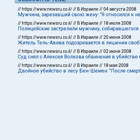
//
https://www.newsru.co.il/
//
В Израиле
//
04 августа 2008
Мужчина, зарезавший свою жену: "Я относился к не
//
https://www.newsru.co.il/
//
В Израиле
//
18 июля 2008
Полицейские застрелили мужчину, собиравшегося
//
https://www.newsru.co.il/
//
В Израиле
//
20 июня 2008
Житель Тель-Авива подозревается в лишении своб
//
https://www.newsru.co.il/
//
В Израиле
//
02 июня 2008
Суд снял с Алексея Волкова обвинения в убийств
//
https://www.newsru.co.il/
//
В Израиле
//
18 мая 2008
Двойное убийство в лесу Бен-Шемен: "После смер