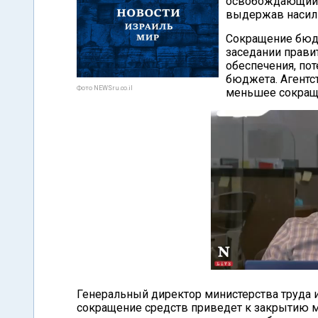
освобождающий о
выдержав насили
Сокращение бюдж
заседании правит
обеспечения, по
бюджета. Агентс
Фото NEWSru.co.il
меньшее сокращ
Генеральный директор министерства труда и
сокращение средств приведет к закрытию м