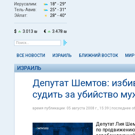
Иерусалим:
18° -
29°
Тель-Авив:
25° -
31°
Эйлат:
28° -
40°
$
3.013 ₪
€
3.478 ₪
ВСЕ НОВОСТИ
ИЗРАИЛЬ
БЛИЖНИЙ ВОСТОК
МИР
ИЗРАИЛЬ
Депутат Шемтов: изби
судить за убийство му
время публикации: 05 августа 2008 г., 15:39 | последнее об
Депутат Лия Шем
по продвижению 