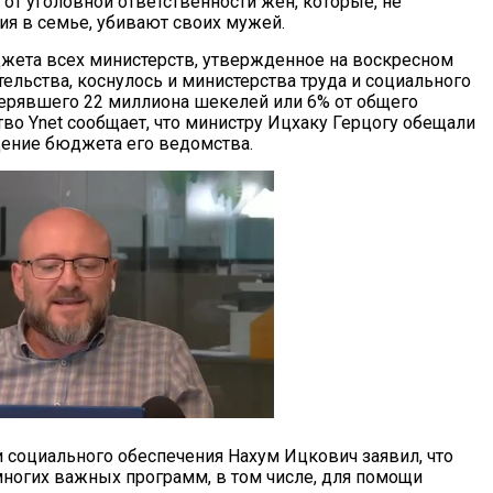
т уголовной ответственности жен, которые, не
я в семье, убивают своих мужей.
ета всех министерств, утвержденное на воскресном
ельства, коснулось и министерства труда и социального
терявшего 22 миллиона шекелей или 6% от общего
тво Ynet сообщает, что министру Ицхаку Герцогу обещали
ение бюджета его ведомства.
 социального обеспечения Нахум Ицкович заявил, что
ногих важных программ, в том числе, для помощи