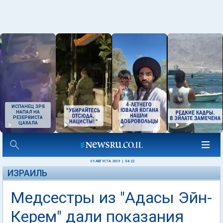
ИСПАНЕЦ ЗРЯ
НАПАЛ НА
РЕЗЕРВИСТА
ЦАХАЛА
05 АВГУСТА 2009
|
04:22
ИЗРАИЛЬ
Медсестры из "Адасы Эйн-
Керем" дали показания