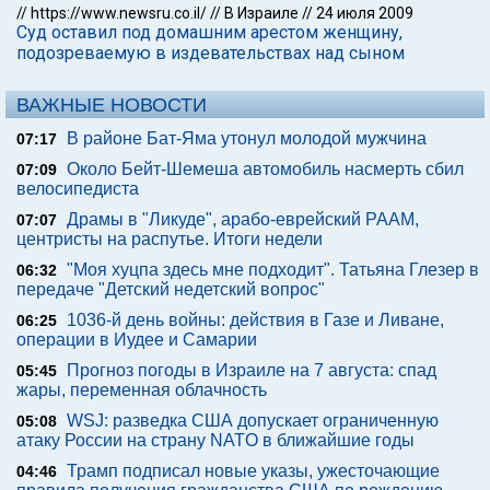
//
https://www.newsru.co.il/
//
В Израиле
//
24 июля 2009
Суд оставил под домашним арестом женщину,
подозреваемую в издевательствах над сыном
ВАЖНЫЕ НОВОСТИ
В районе Бат-Яма утонул молодой мужчина
07:17
Около Бейт-Шемеша автомобиль насмерть сбил
07:09
велосипедиста
Драмы в "Ликуде", арабо-еврейский РААМ,
07:07
центристы на распутье. Итоги недели
"Моя хуцпа здесь мне подходит". Татьяна Глезер в
06:32
передаче "Детский недетский вопрос"
1036-й день войны: действия в Газе и Ливане,
06:25
операции в Иудее и Самарии
Прогноз погоды в Израиле на 7 августа: спад
05:45
жары, переменная облачность
WSJ: разведка США допускает ограниченную
05:08
атаку России на страну NATO в ближайшие годы
Трамп подписал новые указы, ужесточающие
04:46