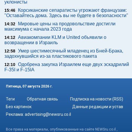
уклонисты
Корсиканские сепаратисты угрожают французам:
15:46
"Оставайтесь дома. Здесь вы не будете в безопасности"
Мировые цены на продовольствие достигли
14:32
максимума с начала 2023 года
Авиакомпании KLM и United объявили о
14:12
возвращении в Израиль
Умер шестимесячный младенец из Бней-Брака,
12:58
задохнувшийся из-за пластикового пакета
Одобрена закупка Израилем еще двух эскадрилий
12:10
F-35I и F-15IA
Пятница, 07 августа 2026 г.
Теги
Обратная связь
Подписка на новости (RSS)
Без картинок
Данные редакции и устав
Реклама:
advertising@newsru.co.il
Все права на материалы, опубликованные на сайте NEWSru.co.il ,