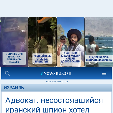
ИСПАНЕЦ ЗРЯ
НАПАЛ НА
РЕЗЕРВИСТА
ЦАХАЛА
05 АВГУСТА 2013
|
14:09
ИЗРАИЛЬ
Адвокат: несостоявшийся
иранский шпион хотел