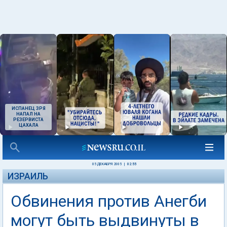
ИСПАНЕЦ ЗРЯ
НАПАЛ НА
РЕЗЕРВИСТА
ЦАХАЛА
05 ДЕКАБРЯ 2005
|
02:55
ИЗРАИЛЬ
Обвинения против Анегби
могут быть выдвинуты в