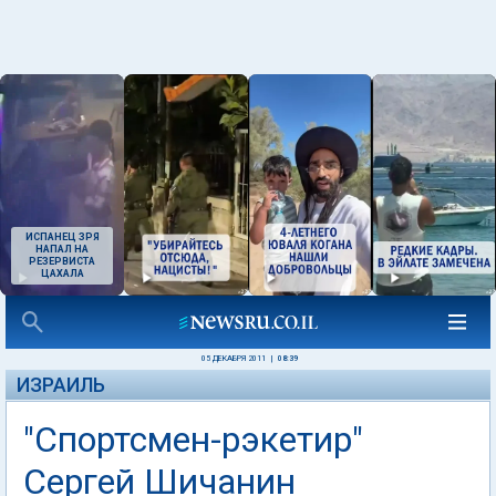
ИСПАНЕЦ ЗРЯ
НАПАЛ НА
РЕЗЕРВИСТА
ЦАХАЛА
05 ДЕКАБРЯ 2011
|
08:39
ИЗРАИЛЬ
"Спортсмен-рэкетир"
Сергей Шичанин