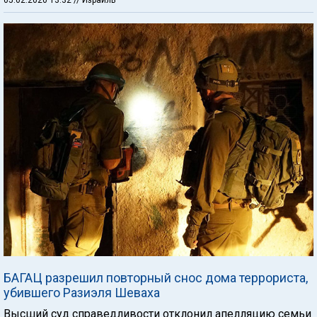
05.02.2020 13:32
// Израиль
БАГАЦ разрешил повторный снос дома террориста,
убившего Разиэля Шеваха
Высший суд справедливости отклонил апелляцию семьи