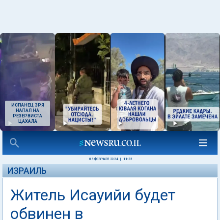
ИСПАНЕЦ ЗРЯ
НАПАЛ НА
РЕЗЕРВИСТА
ЦАХАЛА
05 ФЕВРАЛЯ 2024
|
11:35
ИЗРАИЛЬ
Житель Исауийи будет
обвинен в