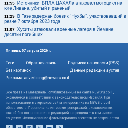
Источники: БПЛА ЦАХАЛа атаковал мотоцикл на
11:55
юге Ливана, убитый и раненый
В Газе задержан боевик "Нухбы", участвовавший в
11:29
резне 7 октября 2023 года
Хуситы атаковали военные лагеря в Йемене,
11:07
десятки погибших
Пятница, 07 августа 2026 г.
Теги
Обратная связь
Подписка на новости (RSS)
Без картинок
Данные редакции и устав
Реклама:
advertising@newsru.co.il
Все права на материалы, опубликованные на сайте NEWSru.co.il ,
охраняются в соответствии с законодательством Израиля. При
использовании материалов сайта гиперссылка на NEWSru.co.il
обязательна. Перепечатка интервью, репортажей, эксклюзивных
статей без согласования с редакцией запрещена – в том числе в
соцсетях. Использование фотоматериалов агентств не разрешается.