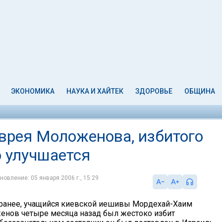
ЭКОНОМИКА
НАУКА И ХАЙТЕК
ЗДОРОВЬЕ
ОБЩИНА
еврея Моложенова, избитого
о улучшается
новление: 05 января 2006 г., 15:29
ранее, учащийся киевской иешивы Мордехай-Хаим
енов четыре месяца назад был жестоко избит