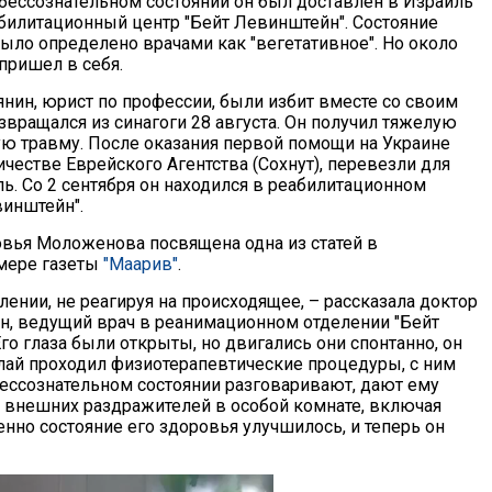
 бессознательном состоянии он был доставлен в Израиль
билитационный центр "Бейт Левинштейн". Состояние
ыло определено врачами как "вегетативное". Но около
пришел в себя.
янин, юрист по профессии, были избит вместе со своим
звращался из синагоги 28 августа. Он получил тяжелую
ю травму. После оказания первой помощи на Украине
ичестве Еврейского Агентства (Сохнут), перевезли для
ь. Со 2 сентября он находился в реабилитационном
винштейн".
вья Моложенова посвящена одна из статей в
мере газеты
"Маарив"
.
лении, не реагируя на происходящее, – рассказала доктор
ин, ведущий врач в реанимационном отделении "Бейт
го глаза были открыты, но двигались они спонтанно, он
олай проходил физиотерапевтические процедуры, с ним
бессознательном состоянии разговаривают, дают ему
 внешних раздражителей в особой комнате, включая
нно состояние его здоровья улучшилось, и теперь он