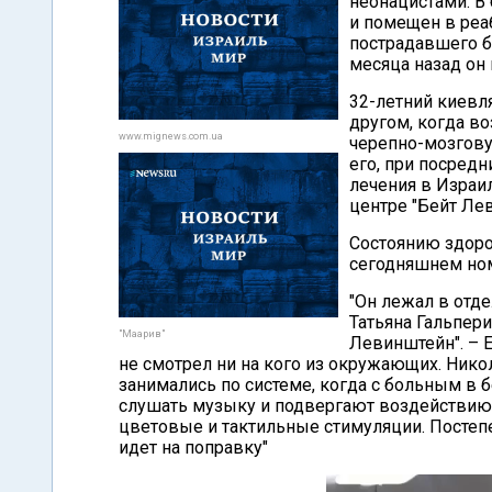
неонацистами. В
и помещен в реа
пострадавшего б
месяца назад он 
32-летний киевл
другом, когда во
www.mignews.com.ua
черепно-мозгову
его, при посредн
лечения в Израил
центре "Бейт Ле
Состоянию здоро
сегодняшнем но
"Он лежал в отде
Татьяна Гальпер
"Маарив"
Левинштейн". – Е
не смотрел ни на кого из окружающих. Ник
занимались по системе, когда с больным в 
слушать музыку и подвергают воздействию
цветовые и тактильные стимуляции. Постепе
идет на поправку"