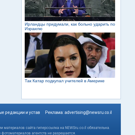
е редакции и устав
Реклама:
advertising@newsru.co.il
и материалов сайта гиперссылка на NEWSru.co.il обязательна.
е фотоматериалов агентств не разрешается.