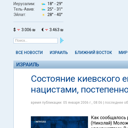
Иерусалим:
18° -
29°
Тель-Авив:
25° -
31°
Эйлат:
28° -
40°
$
3.006 ₪
€
3.463 ₪
ВСЕ НОВОСТИ
ИЗРАИЛЬ
БЛИЖНИЙ ВОСТОК
МИР
ИЗРАИЛЬ
Состояние киевского 
нацистами, постепенн
время публикации: 05 января 2006 г., 08:06 | последнее об
Как сообщалось 
(Николай) Молож