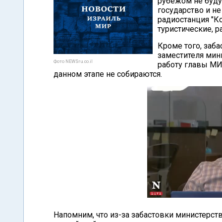
рубежом не буду
государство и не
радиостанция "К
туристические, р
Кроме того, заб
заместителя мин
Фото NEWSru.co.il
работу главы МИ
данном этапе не собираются.
Напомним, что из-за забастовки министерст