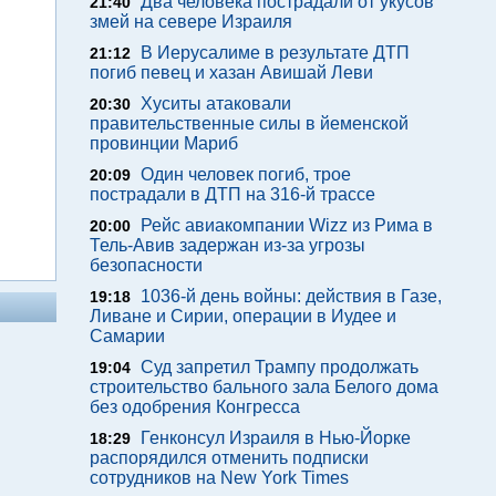
Два человека пострадали от укусов
21:40
змей на севере Израиля
В Иерусалиме в результате ДТП
21:12
погиб певец и хазан Авишай Леви
Хуситы атаковали
20:30
правительственные силы в йеменской
провинции Мариб
Один человек погиб, трое
20:09
пострадали в ДТП на 316-й трассе
Рейс авиакомпании Wizz из Рима в
20:00
Тель-Авив задержан из-за угрозы
безопасности
1036-й день войны: действия в Газе,
19:18
Ливане и Сирии, операции в Иудее и
Самарии
Суд запретил Трампу продолжать
19:04
строительство бального зала Белого дома
без одобрения Конгресса
Генконсул Израиля в Нью-Йорке
18:29
распорядился отменить подписки
сотрудников на New York Times