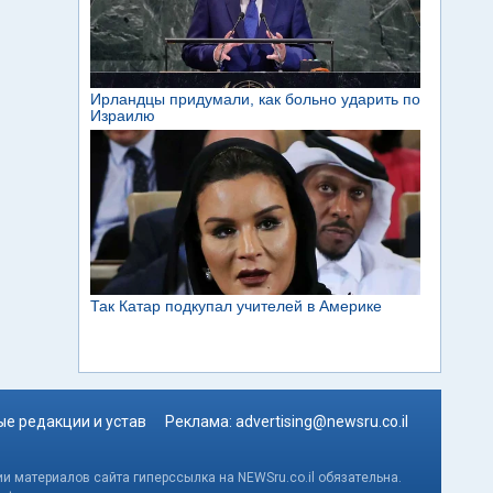
е редакции и устав
Реклама:
advertising@newsru.co.il
и материалов сайта гиперссылка на NEWSru.co.il обязательна.