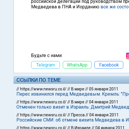
российской делегации под руководством пр
Медведева в ПНА и Иорданию
все же состо
Будьте с нами:
Telegram
WhatsApp
Facebook
ССЫЛКИ ПО ТЕМЕ
//
https://www.newsru.co.il/
//
В мире
//
05 января 2011
Перес извинился перед Медведевым. Кремль: "Пр
//
https://www.newsru.co.il/
//
В мире
//
04 января 2011
Отменен только визит в Израиль: Дмитрий Медвед
//
https://www.newsru.co.il/
//
Пресса
//
04 января 2011
Российские СМИ: об отмене визита Медведева в И
//
https://www.newsru.co.il/
//
В Израиле
//
04 января 2011