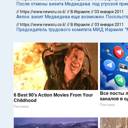
После отмены визита Медведева: под угрозой пр
//
https://www.newsru.co.il/
//
В Израиле
//
03 января 2011
Аялон: визит Медведева еще возможен. Посольств
//
https://www.newsru.co.il/
//
В Израиле
//
03 января 2011
Председатель трудового комитета МИД Израиля: "
Все посты 
6 Best 90’s Action Movies From Your
каналов в о
Childhood
Реклама
Реклама