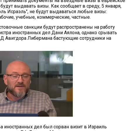
т принимать документы на въездные визы в еврейское
 будут выдавать визы. Как сообщает в среду, 5 января,
оль Исраэль", не будут выдаваться любые визы:
абочие, учебные, коммерческие, частные.
астовочные санкции будут распространены на работу
истра иностранных дел Дани Аялона, однако срывать
Д Авигдора Либермана бастующие сотрудники на
ва иностранных дел был сорван визит в Израиль