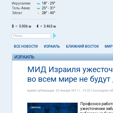
Иерусалим:
18° -
29°
Тель-Авив:
25° -
31°
Эйлат:
28° -
40°
$
3.006 ₪
€
3.463 ₪
ВСЕ НОВОСТИ
ИЗРАИЛЬ
БЛИЖНИЙ ВОСТОК
МИР
ИЗРАИЛЬ
МИД Израиля ужесточа
во всем мире не будут
время публикации: 05 января 2011 г., 19:20 | последнее об
Профсоюз работн
ужесточении заб