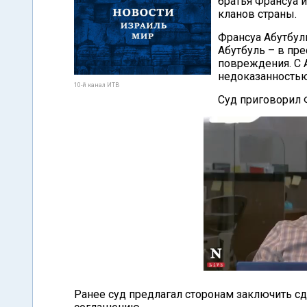
братья Франсуа 
кланов страны.
Франсуа Абутбул
Абутбуль – в пр
повреждения. С 
недоказанностью
10-й канал ИТВ
Суд приговорил 
Ранее суд предлагал сторонам заключить сд