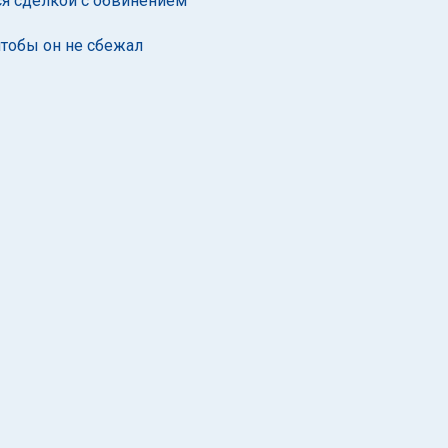
я сделкой с обвинением
чтобы он не сбежал