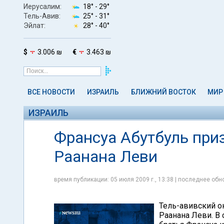
Иерусалим:
18° -
29°
Тель-Авив:
25° -
31°
Эйлат:
28° -
40°
$
3.006 ₪
€
3.463 ₪
ВСЕ НОВОСТИ
ИЗРАИЛЬ
БЛИЖНИЙ ВОСТОК
МИР
ИЗРАИЛЬ
Франсуа Абутбуль при
Раанана Леви
время публикации: 05 июля 2009 г., 13:38 | последнее обно
Тель-авивский о
Раанана Леви. В