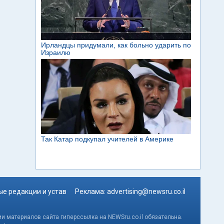
е редакции и устав
Реклама:
advertising@newsru.co.il
и материалов сайта гиперссылка на NEWSru.co.il обязательна.