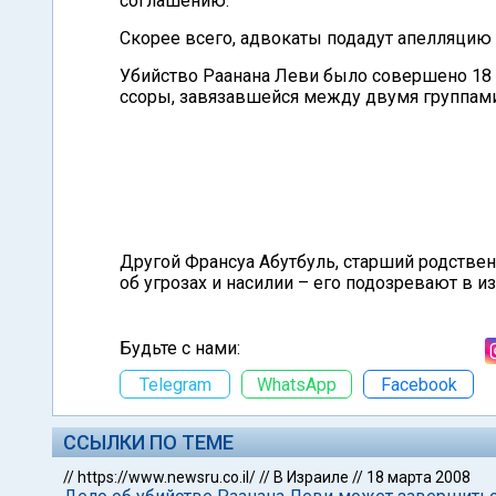
соглашению.
Скорее всего, адвокаты подадут апелляцию 
Убийство Раанана Леви было совершено 18 д
ссоры, завязавшейся между двумя группам
Другой Франсуа Абутбуль, старший родствен
об угрозах и насилии – его подозревают в и
Будьте с нами:
Telegram
WhatsApp
Facebook
ССЫЛКИ ПО ТЕМЕ
//
https://www.newsru.co.il/
//
В Израиле
//
18 марта 2008