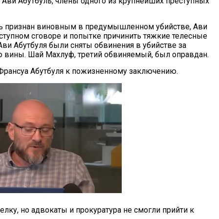
и Ави Абутбуль, члены одного из крупнейших преступных
ь признан виновным в предумышленном убийстве, Ави
еступном сговоре и попытке причинить тяжкие телесные
Ави Абутбуля были сняты обвинения в убийстве за
 вины. Шай Махлуф, третий обвиняемый, был оправдан.
Франсуа Абутбуля к пожизненному заключению.
елку, но адвокаты и прокуратура не смогли прийти к