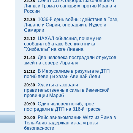
Сенат США одобрил законопроект
22:38
Линдси Грэма о санкциях против Ирана и
России
1036-й день войны: действия в Газе,
22:35
Ливане и Сирии, операции в Иудее и
Самарии
ЦАХАЛ объяснил, почему не
22:12
сообщил об атаке беспилотника
"Хизбаллы" на юге Ливана
Два человека пострадали от укусов
21:40
змей на севере Израиля
В Иерусалиме в результате ДТП
21:12
погиб певец и хазан Авишай Леви
Хуситы атаковали
20:30
правительственные силы в йеменской
провинции Мариб
Один человек погиб, трое
20:09
пострадали в ДТП на 316-й трассе
Рейс авиакомпании Wizz из Рима в
20:00
Тель-Авив задержан из-за угрозы
безопасности