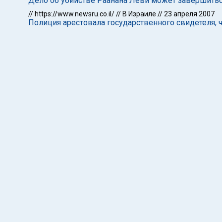
Дело об убийстве Раанана Леви может завершитьс
//
https://www.newsru.co.il/
//
В Израиле
//
23 апреля 2007
Полиция арестовала государственного свидетеля, 