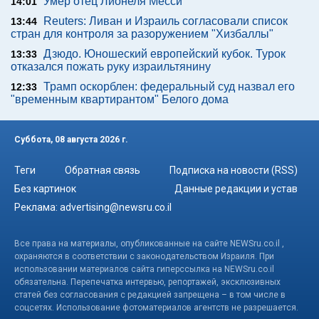
Умер отец Лионеля Месси
14:01
Reuters: Ливан и Израиль согласовали список
13:44
стран для контроля за разоружением "Хизбаллы"
Дзюдо. Юношеский европейский кубок. Турок
13:33
отказался пожать руку израильтянину
Трамп оскорблен: федеральный суд назвал его
12:33
"временным квартирантом" Белого дома
Суббота, 08 августа 2026 г.
Теги
Обратная связь
Подписка на новости (RSS)
Без картинок
Данные редакции и устав
Реклама:
advertising@newsru.co.il
Все права на материалы, опубликованные на сайте NEWSru.co.il ,
охраняются в соответствии с законодательством Израиля. При
использовании материалов сайта гиперссылка на NEWSru.co.il
обязательна. Перепечатка интервью, репортажей, эксклюзивных
статей без согласования с редакцией запрещена – в том числе в
соцсетях. Использование фотоматериалов агентств не разрешается.