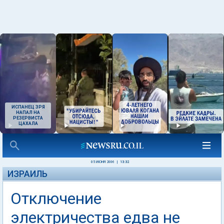
ИСПАНЕЦ ЗРЯ
НАПАЛ НА
РЕЗЕРВИСТА
ЦАХАЛА
05 ИЮНЯ 2006
|
13:32
ИЗРАИЛЬ
Отключение
электричества едва не