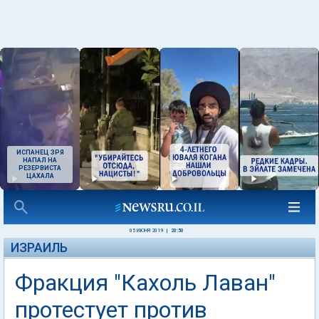
ИСПАНЕЦ ЗРЯ
НАПАЛ НА
РЕЗЕРВИСТА
ЦАХАЛА
05 ИЮНЯ 2019
|
20:50
ИЗРАИЛЬ
Фракция "Кахоль Лаван"
протестует против