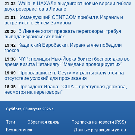
Walla: в ЦАХАЛе выдвигают новые версии гибели
21:32
двух резервистов в Ливане
Командующий CENTCOM прибыл в Израиль и
21:01
встретился с Эялем Замиром
В Ливане хотят прервать переговоры, требуя
20:20
вывода израильских войск
Кадетский Евробаскет. Израильтяне победили
19:42
греков
NYP: полиция Нью-Йорка боится беспорядков во
19:38
время визита Нетаниягу: "Мамдани провоцирует их"
Прорвавшиеся в Сеуту мигранты жалуются на
19:09
отсутствие условий для проживания
Президент Ирана: "США – преступная держава,
18:35
несмотря на переговоры"
Суббота, 08 августа 2026 г.
Теги
Обратная связь
Подписка на новости (RSS)
Без картинок
Данные редакции и устав