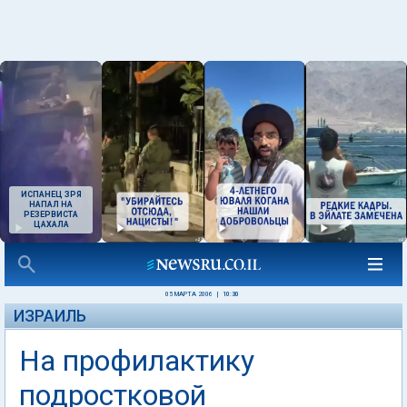
ИСПАНЕЦ ЗРЯ
НАПАЛ НА
РЕЗЕРВИСТА
ЦАХАЛА
05 МАРТА 2006
|
10:30
ИЗРАИЛЬ
На профилактику
подростковой