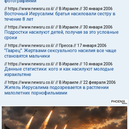
фотографиями"
//
https://www.newsru.co.il/
//
В Израиле
//
30 января 2006
Восточный Иерусалим: братья насиловали сестру в
течение 8 лет
//
https://www.newsru.co.il/
//
В Израиле
//
30 января 2006
Подростки насилуют детей, получая за это условные
сроки
//
https://www.newsru.co.il/
//
Пресса
//
17 января 2006
"Гаарец": Жертвами сексуального насилия все чаще
становятся мальчики
//
https://www.newsru.co.il/
//
В Израиле
//
10 января 2006
Данные статистики: кого и как насилуют молодые
израильтяне
//
https://www.newsru.co.il/
//
В Израиле
//
22 февраля 2006
Житель Иерусалима подозревается в растлении
малолетних порнофильмами