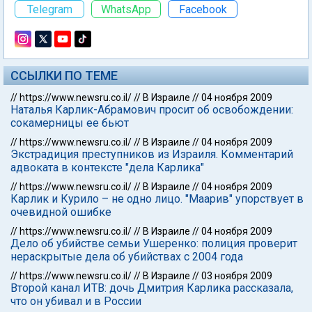
Telegram
WhatsApp
Facebook
ССЫЛКИ ПО ТЕМЕ
//
https://www.newsru.co.il/
//
В Израиле
//
04 ноября 2009
Наталья Карлик-Абрамович просит об освобождении:
сокамерницы ее бьют
//
https://www.newsru.co.il/
//
В Израиле
//
04 ноября 2009
Экстрадиция преступников из Израиля. Комментарий
адвоката в контексте "дела Карлика"
//
https://www.newsru.co.il/
//
В Израиле
//
04 ноября 2009
Карлик и Курило – не одно лицо. "Маарив" упорствует в
очевидной ошибке
//
https://www.newsru.co.il/
//
В Израиле
//
04 ноября 2009
Дело об убийстве семьи Ушеренко: полиция проверит
нераскрытые дела об убийствах с 2004 года
//
https://www.newsru.co.il/
//
В Израиле
//
03 ноября 2009
Второй канал ИТВ: дочь Дмитрия Карлика рассказала,
что он убивал и в России