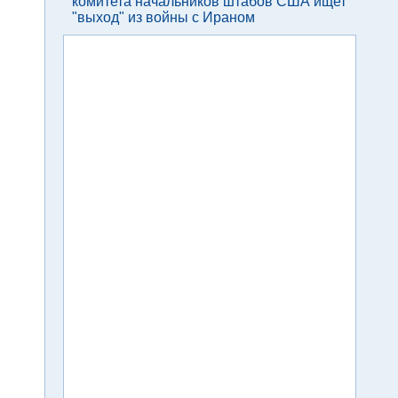
комитета начальников штабов США ищет
"выход" из войны с Ираном