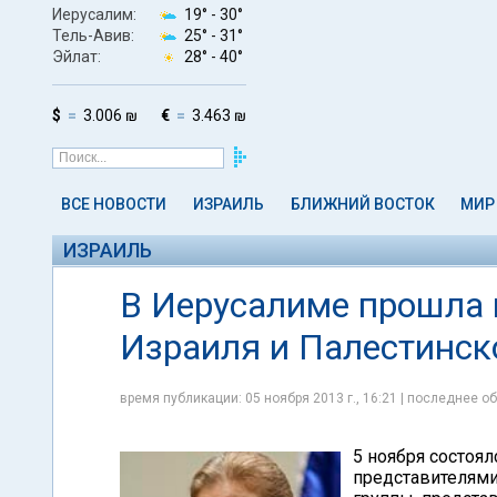
Иерусалим:
19° -
30°
Тель-Авив:
25° -
31°
Эйлат:
28° -
40°
$
3.006 ₪
€
3.463 ₪
ВСЕ НОВОСТИ
ИЗРАИЛЬ
БЛИЖНИЙ ВОСТОК
МИР
ИЗРАИЛЬ
В Иерусалиме прошла 
Израиля и Палестинск
время публикации: 05 ноября 2013 г., 16:21 | последнее об
5 ноября состоя
представителями