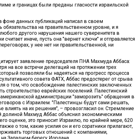
лиме и границах были преданы гласности израильской
на фоне данных публикаций написал в своем
ть обязательства на правительственном уровне, и я
любого другого нарушения нашего суверенитета в
и считает иначе, пусть она "вернет ключи" и отправляется
переговорах, у нее нет ни правительственной, ни
цитирует заявление председателя ПНА Махмуда Аббаса:
ря на все встречи делегаций на протяжении трех
 который позволяли бы надеяться на прогресс процесса
сультативного совета ФАТХ, Аббас предостерег от срыва
ля о том, что освобождение палестинских заключенных
ть строительство еврейских поселений. Палестинский
е американской администрации "заморозить" обращения в
говоров с Израилем. "Палестинцы будут сами решать,
е влиять на их решения", – провозгласил он. Стремление
ой долиной Махмуд Аббас объяснил экономическими
 его оценке, это приносит Израилю, по крайней мере, 620
также о том, какие усилия он и его соратники прилагают,
ерживать торговых отношений с компаниями,
на Западном берегу Иордана.