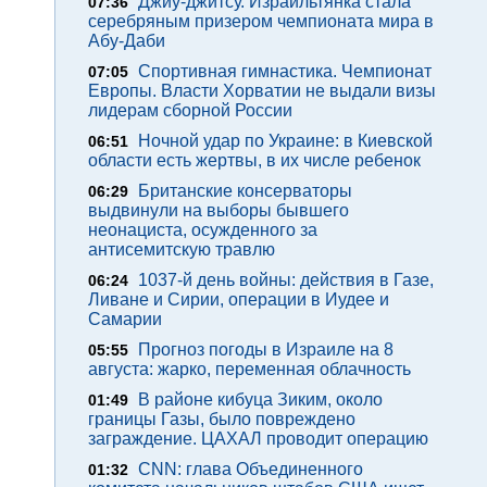
Джиу-джитсу. Израильтянка стала
07:36
серебряным призером чемпионата мира в
Абу-Даби
Спортивная гимнастика. Чемпионат
07:05
Европы. Власти Хорватии не выдали визы
лидерам сборной России
Ночной удар по Украине: в Киевской
06:51
области есть жертвы, в их числе ребенок
Британские консерваторы
06:29
выдвинули на выборы бывшего
неонациста, осужденного за
антисемитскую травлю
1037-й день войны: действия в Газе,
06:24
Ливане и Сирии, операции в Иудее и
Самарии
Прогноз погоды в Израиле на 8
05:55
августа: жарко, переменная облачность
В районе кибуца Зиким, около
01:49
границы Газы, было повреждено
заграждение. ЦАХАЛ проводит операцию
CNN: глава Объединенного
01:32