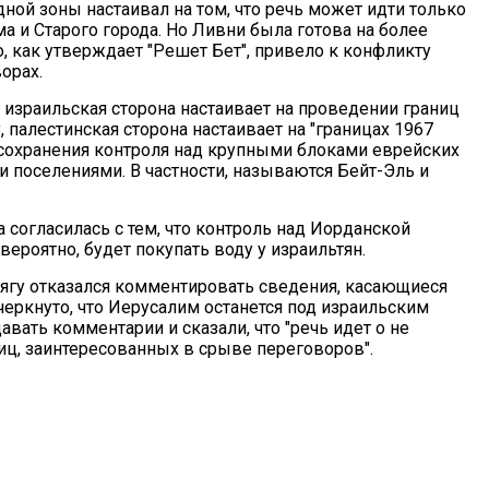
ой зоны настаивал на том, что речь может идти только
а и Старого города. Но Ливни была готова на более
, как утверждает "Решет Бет", привело к конфликту
орах.
, израильская сторона настаивает на проведении границ
палестинская сторона настаивает на "границах 1967
о сохранения контроля над крупными блоками еврейских
 поселениями. В частности, называются Бейт-Эль и
а согласилась с тем, что контроль над Иорданской
вероятно, будет покупать воду у израильтян.
ягу отказался комментировать сведения, касающиеся
черкнуто, что Иерусалим останется под израильским
вать комментарии и сказали, что "речь идет о не
ц, заинтересованных в срыве переговоров".