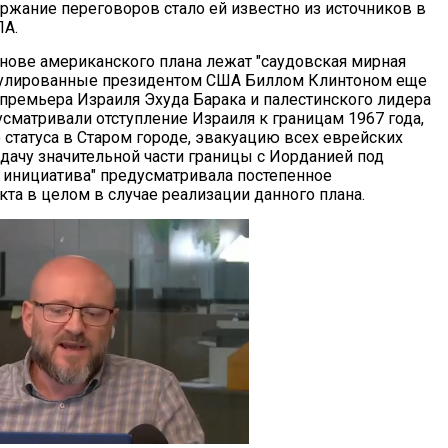
ержание переговоров стало ей известно из источников в
ПА.
основе американского плана лежат "саудовская мирная
рмулированные президентом США Биллом Клинтоном еще
 премьера Израиля Эхуда Барака и палестинского лидера
усматривали отступление Израиля к границам 1967 года,
статуса в Старом городе, эвакуацию всех еврейских
едачу значительной части границы с Иорданией под
я инициатива" предусматривала постепенное
та в целом в случае реализации данного плана.