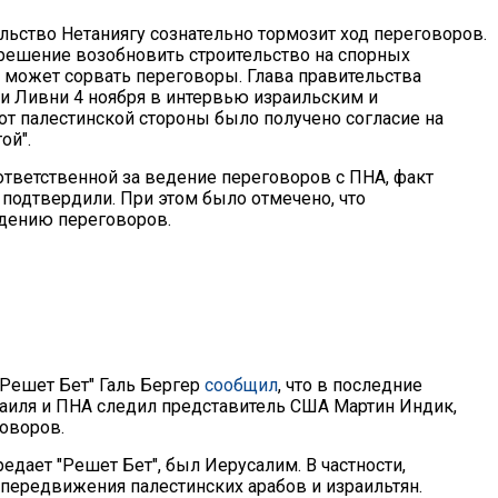
ельство Нетаниягу сознательно тормозит ход переговоров.
о решение возобновить строительство на спорных
 может сорвать переговоры. Глава правительства
и Ливни 4 ноября в интервью израильским и
о от палестинской стороны было получено согласие на
ой".
ответственной за ведение переговоров с ПНА, факт
 подтвердили. При этом было отмечено, что
дению переговоров.
"Решет Бет" Галь Бергер
сообщил
, что в последние
раиля и ПНА следил представитель США Мартин Индик,
говоров.
едает "Решет Бет", был Иерусалим. В частности,
передвижения палестинских арабов и израильтян.