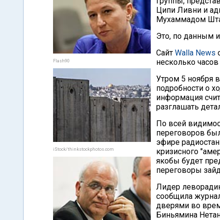
группы, предста
Ципи Ливни и ад
Мухаммадом Штай
Это, по данным 
Сайт
Walla News
о
несколько часов
Flash90
Утром 5 ноября 
подробности о х
информация счита
разглашать дета
По всей видимос
переговоров было
эфире радиостан
iStock/thinkstockphotos.com
кризисного "аме
якобы будет пре
переговоры зайду
Лидер леворадик
сообщила журнал
дверями во врем
Биньямина Нетан