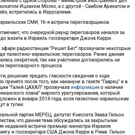
вленные с одной стороны - министром иностранных дел
вокатом Ицхаком Молхо, а с другой - Саибом Арикатом и
э, встретились в Иерусалиме.
израильских СМИ, 16-я встреча переговорщиков.
тмечает, что очередной раунд переговоров начался за
 до визита в Израиль госсекретаря Джона Керри.
в эфире радиостанции "Решет Бет" прозвучали некоторые
оде палестино-израильских переговоров. Ранее данная
лась секретной, так как участники договорились не
ли переговорного процесса.
ти, решение предать гласности сведения о ходе
 принято после того, как накануне в газете "Гаарец" и в
ции "Галей ЦАХАЛ" прозвучала
информация
о наличии
риканского плана" мирного урегулирования, который
дложен в январе 2014 года, если палестино-израильские
т в тупик.
альной партии МЕРЕЦ, депутат Кнессета Заава Гальон
истам, что данная тема обсуждалась за закрытыми
я недавней встречи премьер-министра Израиля
иягу и госсекретаря США Джона Керри в Риме. Гальон