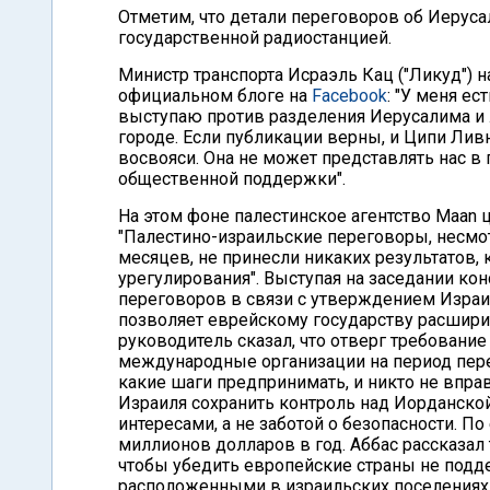
Отметим, что детали переговоров об Иеруса
государственной радиостанцией.
Министр транспорта Исраэль Кац ("Ликуд") 
официальном блоге на
Facebook
: "У меня ес
выступаю против разделения Иерусалима и 
городе. Если публикации верны, и Ципи Ливн
восвояси. Она не может представлять нас в 
общественной поддержки".
На этом фоне палестинское агентство Maan 
"Палестино-израильские переговоры, несмот
месяцев, не принесли никаких результатов,
урегулирования". Выступая на заседании кон
переговоров в связи с утверждением Израи
позволяет еврейскому государству расшири
руководитель сказал, что отверг требовани
международные организации на период пере
какие шаги предпринимать, и никто не вправ
Израиля сохранить контроль над Иорданск
интересами, а не заботой о безопасности. По
миллионов долларов в год. Аббас рассказал 
чтобы убедить европейские страны не подд
расположенными в израильских поселениях 