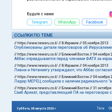
Будьте с нами:
Telegram
WhatsApp
Facebook
ССЫЛКИ ПО ТЕМЕ
//
https://www.newsru.co.il/
//
В Израиле
//
05 ноября 2013
Опубликованы детали переговоров об Иерусалиме 
//
https://www.newsru.co.il/
//
Ближний Восток
//
04 ноября 
Аббас оправдывается перед членами ФАТХ за изра
//
https://www.newsru.co.il/
//
В Израиле
//
04 ноября 2013
Ливни и Нетаниягу утверждают, что Аббас согласил
//
https://www.newsru.co.il/
//
Ближний Восток
//
04 ноября 
Лидер МЕРЕЦ сообщила о наличии радикального "а
//
https://www.newsru.co.il/
//
Ближний Восток
//
31 октября
Саиб Арикат, представляющий ПА на переговорах с
Теги
О
Суббота, 08 августа 2026 г.