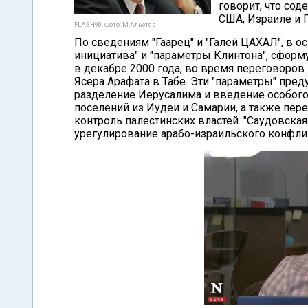
говорит, что сод
США, Израиле и 
FLASH90. Фото: М.Альстер
По сведениям "Гаарец" и "Галей ЦАХАЛ", в 
инициатива" и "параметры Клинтона", сфо
в декабре 2000 года, во время переговоров
Ясера Арафата в Табе. Эти "параметры" пред
разделение Иерусалима и введение особого 
поселений из Иудеи и Самарии, а также пер
контроль палестинских властей. "Саудовска
урегулирование арабо-израильского конфлик