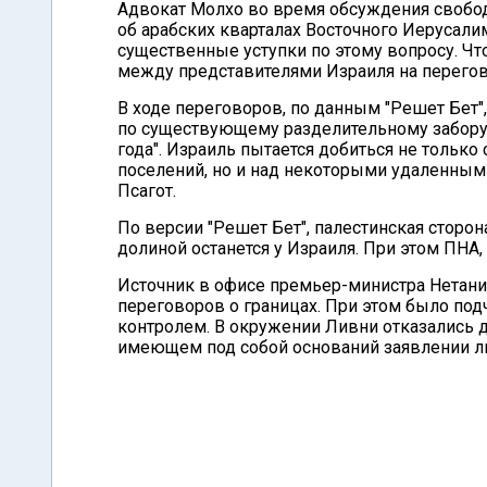
Адвокат Молхо во время обсуждения свободн
об арабских кварталах Восточного Иерусалим
существенные уступки по этому вопросу. Что
между представителями Израиля на перегов
В ходе переговоров, по данным "Решет Бет"
по существующему разделительному забору, 
года". Израиль пытается добиться не тольк
поселений, но и над некоторыми удаленными
Псагот.
По версии "Решет Бет", палестинская сторон
долиной останется у Израиля. При этом ПНА, 
Источник в офисе премьер-министра Нетани
переговоров о границах. При этом было под
контролем. В окружении Ливни отказались да
имеющем под собой оснований заявлении ли