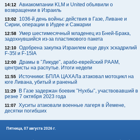
Авиакомпании KLM и United объявили о
14:12
возвращении в Израиль
1036-й день войны: действия в Газе, Ливане и
13:02
Сирии, операции в Иудее и Самарии
Умер шестимесячный младенец из Бней-Брака,
12:58
задохнувшийся из-за пластикового пакета
Одобрена закупка Израилем еще двух эскадрилий
12:10
F-35I и F-15IA
Драмы в "Ликуде", арабо-еврейский РААМ,
12:00
центристы на распутье. Итоги недели
Источники: БПЛА ЦАХАЛа атаковал мотоцикл на
11:55
юге Ливана, убитый и раненый
В Газе задержан боевик "Нухбы", участвовавший в
11:29
резне 7 октября 2023 года
Хуситы атаковали военные лагеря в Йемене,
11:07
десятки погибших
Пятница, 07 августа 2026 г.