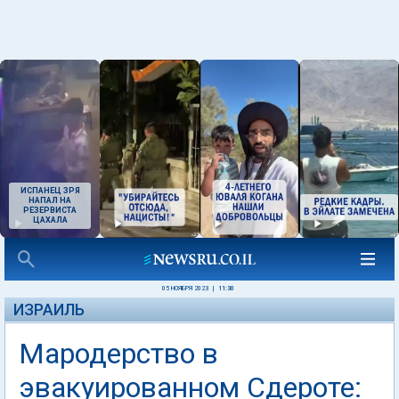
ИСПАНЕЦ ЗРЯ
НАПАЛ НА
РЕЗЕРВИСТА
ЦАХАЛА
05 НОЯБРЯ 2023
|
11:30
ИЗРАИЛЬ
Мародерство в
эвакуированном Сдероте: