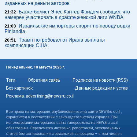
изданных на деньги авторов
Баскетболист Энес Кантер Фридом сообщил, что
21:32
намерен участвовать в драфте женской лиги WNBA
Израильские импортеры спорят по поводу водки
21:03
Finlandia
Трамп потребовал от Ирана выплаты
20:51
компенсации США
Понедельник, 10 августа 2026 г.
Теги
Обратная связь
Подписка на новости (RSS)
Без картинок
Данные редакции и устав
Реклама:
advertising@newsru.co.il
Все права на материалы, опубликованные на сайте NEWSru.co.il ,
охраняются в соответствии с законодательством Израиля. При
использовании материалов сайта гиперссылка на NEWSru.co.il
обязательна. Перепечатка интервью, репортажей, эксклюзивных
статей без согласования с редакцией запрещена – в том числе в