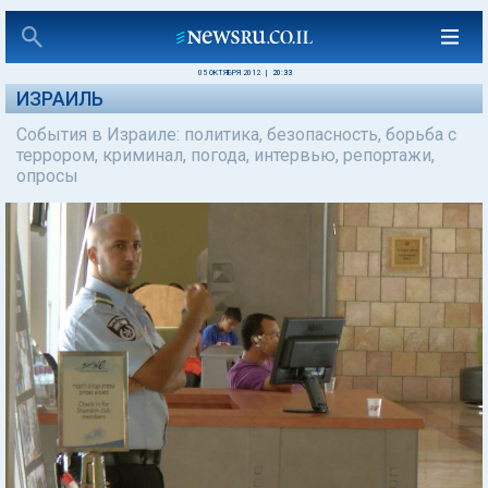
05 ОКТЯБРЯ 2012
|
20:33
ИЗРАИЛЬ
События в Израиле: политика, безопасность, борьба с
террором, криминал, погода, интервью, репортажи,
опросы