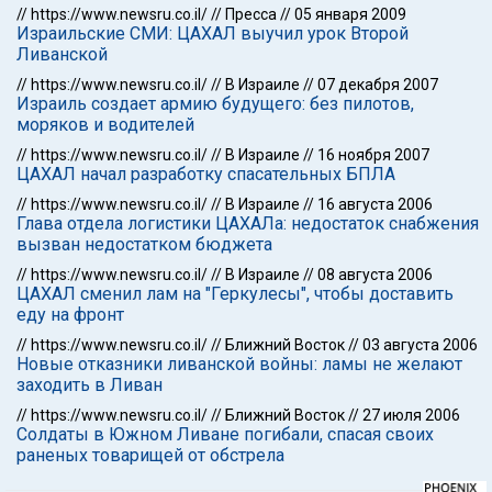
//
https://www.newsru.co.il/
//
Пресса
//
05 января 2009
Израильские СМИ: ЦАХАЛ выучил урок Второй
Ливанской
//
https://www.newsru.co.il/
//
В Израиле
//
07 декабря 2007
Израиль создает армию будущего: без пилотов,
моряков и водителей
//
https://www.newsru.co.il/
//
В Израиле
//
16 ноября 2007
ЦАХАЛ начал разработку спасательных БПЛА
//
https://www.newsru.co.il/
//
В Израиле
//
16 августа 2006
Глава отдела логистики ЦАХАЛа: недостаток снабжения
вызван недостатком бюджета
//
https://www.newsru.co.il/
//
В Израиле
//
08 августа 2006
ЦАХАЛ сменил лам на "Геркулесы", чтобы доставить
еду на фронт
//
https://www.newsru.co.il/
//
Ближний Восток
//
03 августа 2006
Новые отказники ливанской войны: ламы не желают
заходить в Ливан
//
https://www.newsru.co.il/
//
Ближний Восток
//
27 июля 2006
Солдаты в Южном Ливане погибали, спасая своих
раненых товарищей от обстрела