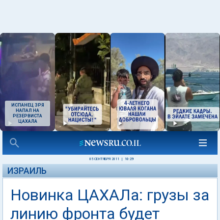
ИСПАНЕЦ ЗРЯ
НАПАЛ НА
РЕЗЕРВИСТА
ЦАХАЛА
05 СЕНТЯБРЯ 2011
|
10:29
ИЗРАИЛЬ
Новинка ЦАХАЛа: грузы за
линию фронта будет