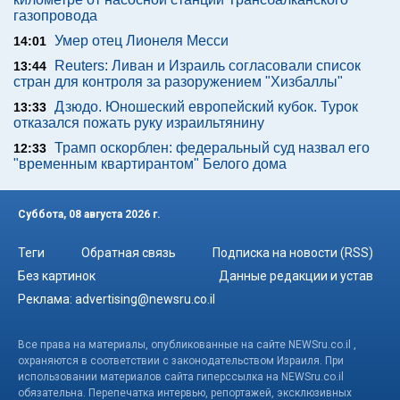
газопровода
Умер отец Лионеля Месси
14:01
Reuters: Ливан и Израиль согласовали список
13:44
стран для контроля за разоружением "Хизбаллы"
Дзюдо. Юношеский европейский кубок. Турок
13:33
отказался пожать руку израильтянину
Трамп оскорблен: федеральный суд назвал его
12:33
"временным квартирантом" Белого дома
Суббота, 08 августа 2026 г.
Теги
Обратная связь
Подписка на новости (RSS)
Без картинок
Данные редакции и устав
Реклама:
advertising@newsru.co.il
Все права на материалы, опубликованные на сайте NEWSru.co.il ,
охраняются в соответствии с законодательством Израиля. При
использовании материалов сайта гиперссылка на NEWSru.co.il
обязательна. Перепечатка интервью, репортажей, эксклюзивных