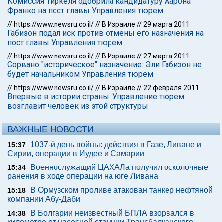
Комиссия Тиркеля одобрила кандидатуру Аарона
Франко на пост главы Управления тюрем
//
https://www.newsru.co.il/
//
В Израиле
//
29 марта 2011
Габизон подал иск против отмены его назначения на
пост главы Управления тюрем
//
https://www.newsru.co.il/
//
В Израиле
//
27 марта 2011
Сорвано "историческое" назначение: Эли Габизон не
будет начальником Управления тюрем
//
https://www.newsru.co.il/
//
В Израиле
//
22 февраля 2011
Впервые в истории страны: Управление тюрем
возглавит человек из этой структуры
ВАЖНЫЕ НОВОСТИ
1037-й день войны: действия в Газе, Ливане и
15:37
Сирии, операции в Иудее и Самарии
Военнослужащий ЦАХАЛа получил осколочные
15:34
ранения в ходе операции на юге Ливана
В Ормузском проливе атакован танкер нефтяной
15:18
компании Абу-Даби
В Болгарии неизвестный БПЛА взорвался в
14:38
километре от насосной станции Трансбалканского