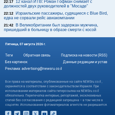
12 канал ИТВ: Роман Гофман снимает с
22:17
должностей двух руководителей в "Мосаде"
Израильские пассажиры, судящиеся с Blue Bird,
22:12
едва не сорвали рейс авиакомпании
В Великобритании был задержан мужчина,
21:42
пришедший в больницу в образе смерти с косой
Пятница, 07 августа 2026 г.
Теги
Обратная связь
Подписка на новости (RSS)
Без картинок
Данные редакции и устав
Реклама:
advertising@newsru.co.il
Все права на материалы, опубликованные на сайте NEWSru.co.il ,
охраняются в соответствии с законодательством Израиля. При
использовании материалов сайта гиперссылка на NEWSru.co.il
обязательна. Перепечатка интервью, репортажей, эксклюзивных
статей без согласования с редакцией запрещена – в том числе в
соцсетях. Использование фотоматериалов агентств не разрешается.