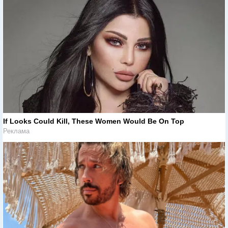
If Looks Could Kill, These Women Would Be On Top
Реклама