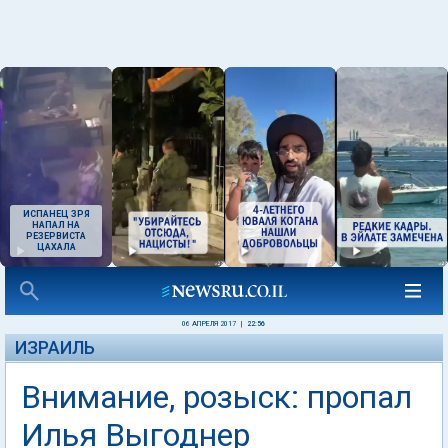
ИСПАНЕЦ ЗРЯ
НАПАЛ НА
РЕЗЕРВИСТА
ЦАХАЛА
06 АПРЕЛЯ 2017
|
22:56
ИЗРАИЛЬ
Внимание, розыск: пропал
Илья Выгоднер