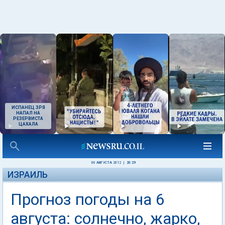
ИСПАНЕЦ ЗРЯ
НАПАЛ НА
РЕЗЕРВИСТА
ЦАХАЛА
06 АВГУСТА 2012
|
20:29
ИЗРАИЛЬ
Прогноз погоды на 6
августа: солнечно, жарко,