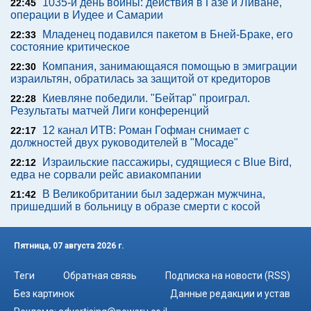
1035-й день войны: действия в Газе и Ливане,
22:45
операции в Иудее и Самарии
Младенец подавился пакетом в Бней-Браке, его
22:33
состояние критическое
Компания, занимающаяся помощью в эмиграции
22:30
израильтян, обратилась за защитой от кредиторов
Киевляне победили. "Бейтар" проиграл.
22:28
Результаты матчей Лиги конференций
12 канал ИТВ: Роман Гофман снимает с
22:17
должностей двух руководителей в "Мосаде"
Израильские пассажиры, судящиеся с Blue Bird,
22:12
едва не сорвали рейс авиакомпании
В Великобритании был задержан мужчина,
21:42
пришедший в больницу в образе смерти с косой
Пятница, 07 августа 2026 г.
Теги
Обратная связь
Подписка на новости (RSS)
Без картинок
Данные редакции и устав