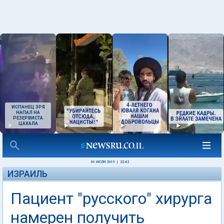
ИСПАНЕЦ ЗРЯ
НАПАЛ НА
РЕЗЕРВИСТА
ЦАХАЛА
06 ИЮЛЯ 2009
|
22:42
ИЗРАИЛЬ
Пациент "русского" хирурга
намерен получить