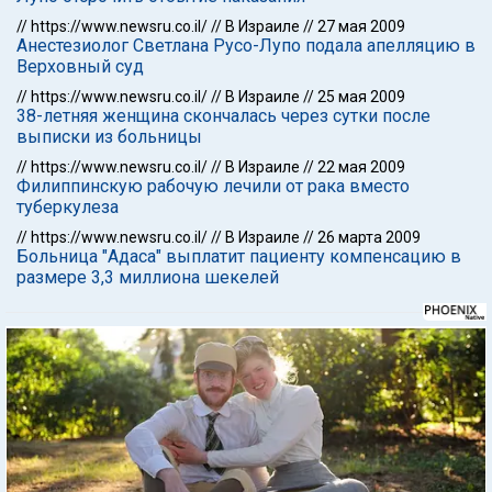
//
https://www.newsru.co.il/
//
В Израиле
//
27 мая 2009
Анестезиолог Светлана Русо-Лупо подала апелляцию в
Верховный суд
//
https://www.newsru.co.il/
//
В Израиле
//
25 мая 2009
38-летняя женщина скончалась через сутки после
выписки из больницы
//
https://www.newsru.co.il/
//
В Израиле
//
22 мая 2009
Филиппинскую рабочую лечили от рака вместо
туберкулеза
//
https://www.newsru.co.il/
//
В Израиле
//
26 марта 2009
Больница "Адаса" выплатит пациенту компенсацию в
размере 3,3 миллиона шекелей