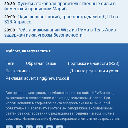
Хуситы атаковали правительственные силы в
20:30
йеменской провинции Мариб
Один человек погиб, трое пострадали в ДТП на
20:09
316-й трассе
Рейс авиакомпании Wizz из Рима в Тель-Авив
20:00
задержан из-за угрозы безопасности
Суббота, 08 августа 2026 г.
Теги
Обратная связь
Подписка на новости (RSS)
Без картинок
Данные редакции и устав
Реклама:
advertising@newsru.co.il
Все права на материалы, опубликованные на сайте NEWSru.co.il ,
охраняются в соответствии с законодательством Израиля. При
использовании материалов сайта гиперссылка на NEWSru.co.il
обязательна. Перепечатка интервью, репортажей, эксклюзивных
статей без согласования с редакцией запрещена – в том числе в
соцсетях. Использование фотоматериалов агентств не разрешается.