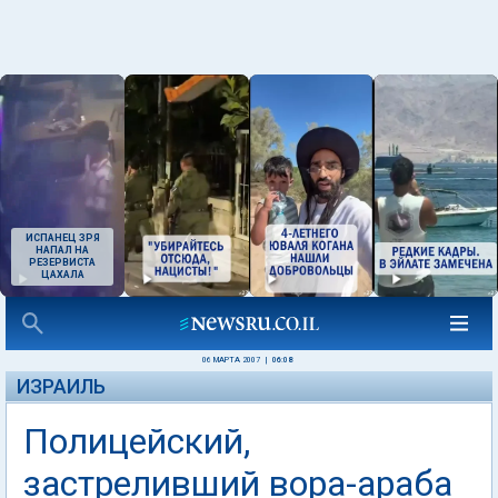
ИСПАНЕЦ ЗРЯ
НАПАЛ НА
РЕЗЕРВИСТА
ЦАХАЛА
06 МАРТА 2007
|
06:08
ИЗРАИЛЬ
Полицейский,
застреливший вора-араба