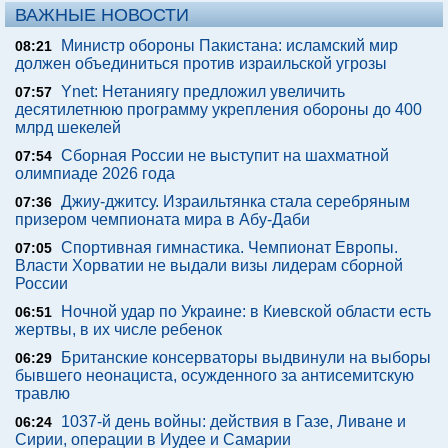
ВАЖНЫЕ НОВОСТИ
Министр обороны Пакистана: исламский мир
08:21
должен объединиться против израильской угрозы
Ynet: Нетаниягу предложил увеличить
07:57
десятилетнюю программу укрепления обороны до 400
млрд шекелей
Сборная России не выступит на шахматной
07:54
олимпиаде 2026 года
Джиу-джитсу. Израильтянка стала серебряным
07:36
призером чемпионата мира в Абу-Даби
Спортивная гимнастика. Чемпионат Европы.
07:05
Власти Хорватии не выдали визы лидерам сборной
России
Ночной удар по Украине: в Киевской области есть
06:51
жертвы, в их числе ребенок
Британские консерваторы выдвинули на выборы
06:29
бывшего неонациста, осужденного за антисемитскую
травлю
1037-й день войны: действия в Газе, Ливане и
06:24
Сирии, операции в Иудее и Самарии