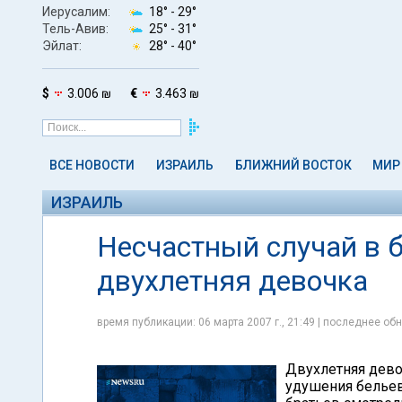
Иерусалим:
18° -
29°
Тель-Авив:
25° -
31°
Эйлат:
28° -
40°
$
3.006 ₪
€
3.463 ₪
ВСЕ НОВОСТИ
ИЗРАИЛЬ
БЛИЖНИЙ ВОСТОК
МИР
ИЗРАИЛЬ
Несчастный случай в 
двухлетняя девочка
время публикации: 06 марта 2007 г., 21:49 | последнее обн
Двухлетняя дево
удушения бельев