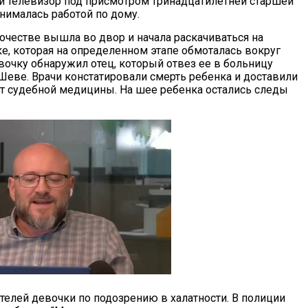
и телевизор под присмотром тринадцатилетней старшей
анималась работой по дому.
честве вышла во двор и начала раскачиваться на
е, которая на определенном этапе обмоталась вокруг
вочку обнаружил отец, который отвез ее в больницу
-Шеве. Врачи констатировали смерть ребенка и доставили
тут судебной медицины. На шее ребенка остались следы
телей девочки по подозрению в халатности. В полиции