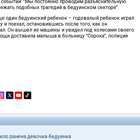
м событии: "Мы постоянно проводим разъяснительную
бежать подобных трагедий в бедуинском секторе".
ще один бедуинский ребенок – годовалый ребенок играл
 и поехал, остановившись после того, как он
ехал. Он вышел из машины и увидел под колесами своего
мощи доставила малыша в больницу "Сорока", полиция
жело ранена девочка-бедуинка