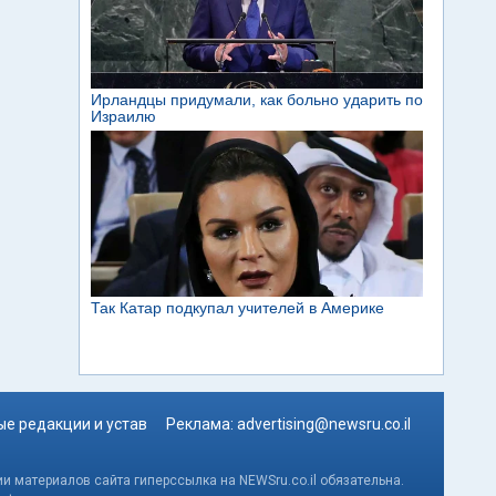
е редакции и устав
Реклама:
advertising@newsru.co.il
и материалов сайта гиперссылка на NEWSru.co.il обязательна.