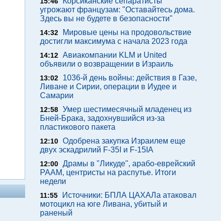
Корсиканские сепаратисты
15:46
угрожают французам: "Оставайтесь дома.
Здесь вы не будете в безопасности"
Мировые цены на продовольствие
14:32
достигли максимума с начала 2023 года
Авиакомпании KLM и United
14:12
объявили о возвращении в Израиль
1036-й день войны: действия в Газе,
13:02
Ливане и Сирии, операции в Иудее и
Самарии
Умер шестимесячный младенец из
12:58
Бней-Брака, задохнувшийся из-за
пластикового пакета
Одобрена закупка Израилем еще
12:10
двух эскадрилий F-35I и F-15IA
Драмы в "Ликуде", арабо-еврейский
12:00
РААМ, центристы на распутье. Итоги
недели
Источники: БПЛА ЦАХАЛа атаковал
11:55
мотоцикл на юге Ливана, убитый и
раненый