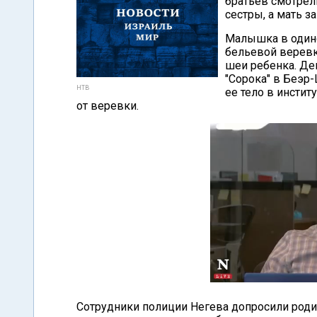
братьев смотрел
сестры, а мать з
Малышка в одино
бельевой веревк
шеи ребенка. Де
"Сорока" в Беэр
НТВ
ее тело в инсти
от веревки.
Сотрудники полиции Негева допросили роди