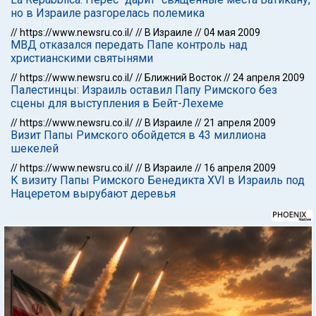
но в Израиле разгорелась полемика
//
https://www.newsru.co.il/
//
В Израиле
//
04 мая 2009
МВД отказался передать Папе контроль над
христианскими святынями
//
https://www.newsru.co.il/
//
Ближний Восток
//
24 апреля 2009
Палестинцы: Израиль оставил Папу Римского без
сцены для выступления в Бейт-Лехеме
//
https://www.newsru.co.il/
//
В Израиле
//
21 апреля 2009
Визит Папы Римского обойдется в 43 миллиона
шекелей
//
https://www.newsru.co.il/
//
В Израиле
//
16 апреля 2009
К визиту Папы Римского Бенедикта XVI в Израиль под
Нацеретом вырубают деревья