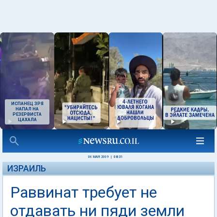
ИСПАНЕЦ ЗРЯ
НАПАЛ НА
РЕЗЕРВИСТА
ЦАХАЛА
06 МАЯ 2009
|
08:31
ИЗРАИЛЬ
Раввинат требует не
отдавать ни пяди земли