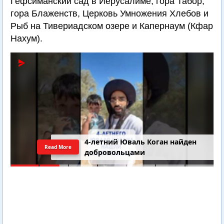
Гефсиманский сад в Иерусалиме, гора Табор,
гора Блаженств, Церковь Умножения Хлебов и
Рыб на Тивериадском озере и Капернаум (Кфар
Нахум).
4-летний Юваль Коган найден
Read More
добровольцами