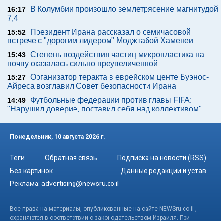
В Колумбии произошло землетрясение магнитудой
16:17
7,4
Президент Ирана рассказал о семичасовой
15:52
встрече с "дорогим лидером" Моджтабой Хаменеи
Степень воздействия частиц микропластика на
15:43
почву оказалась сильно преувеличенной
Организатор теракта в еврейском центе Буэнос-
15:27
Айреса возглавил Совет безопасности Ирана
Футбольные федерации против главы FIFA:
14:49
"Нарушил доверие, поставил себя над коллективом"
Понедельник, 10 августа 2026 г.
Теги
Обратная связь
Подписка на новости (RSS)
Без картинок
Данные редакции и устав
Реклама:
advertising@newsru.co.il
Все права на материалы, опубликованные на сайте NEWSru.co.il ,
охраняются в соответствии с законодательством Израиля. При