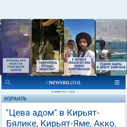
ИСПАНЕЦ ЗРЯ
НАПАЛ НА
РЕЗЕРВИСТА
ЦАХАЛА
06 НОЯБРЯ 2023
|
05:30
ИЗРАИЛЬ
"Цева адом" в Кирьят-
Бялике, Кирьят-Яме, Акко,