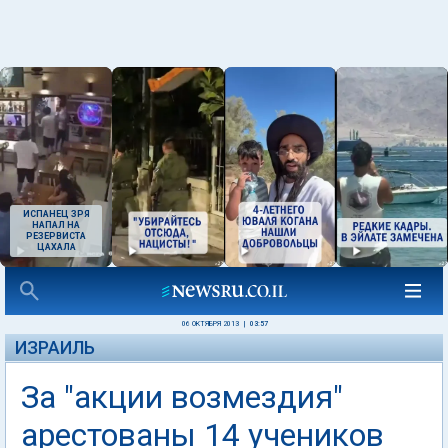
ИСПАНЕЦ ЗРЯ
НАПАЛ НА
РЕЗЕРВИСТА
ЦАХАЛА
06 ОКТЯБРЯ 2013
|
03:57
ИЗРАИЛЬ
За "акции возмездия"
арестованы 14 учеников