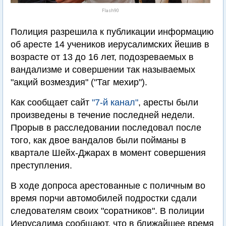
Flash90
Полиция разрешила к публикации информацию
об аресте 14 учеников иерусалимских йешив в
возрасте от 13 до 16 лет, подозреваемых в
вандализме и совершении так называемых
"акций возмездия" ("Таг мехир").
Как сообщает сайт
"7-й канал"
, аресты были
произведены в течение последней недели.
Прорыв в расследовании последовал после
того, как двое вандалов были пойманы в
квартале Шейх-Джарах в момент совершения
преступления.
В ходе допроса арестованные с поличным во
время порчи автомобилей подростки сдали
следователям своих "соратников". В полиции
Иерусалима сообщают, что в ближайшее время