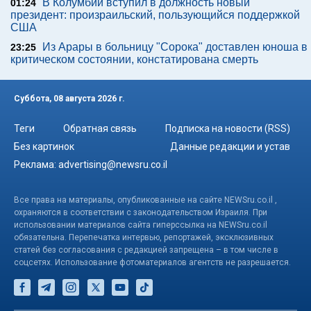
В Колумбии вступил в должность новый
01:24
президент: произраильский, пользующийся поддержкой
США
Из Арары в больницу "Сорока" доставлен юноша в
23:25
критическом состоянии, констатирована смерть
Суббота, 08 августа 2026 г.
Теги
Обратная связь
Подписка на новости (RSS)
Без картинок
Данные редакции и устав
Реклама:
advertising@newsru.co.il
Все права на материалы, опубликованные на сайте NEWSru.co.il ,
охраняются в соответствии с законодательством Израиля. При
использовании материалов сайта гиперссылка на NEWSru.co.il
обязательна. Перепечатка интервью, репортажей, эксклюзивных
статей без согласования с редакцией запрещена – в том числе в
соцсетях. Использование фотоматериалов агентств не разрешается.