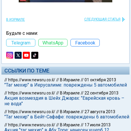
СЛЕДУЮЩАЯ СТАТЬЯ
В ИЗРАИЛЕ
Будьте с нами:
Telegram
WhatsApp
Facebook
ССЫЛКИ ПО ТЕМЕ
//
https://www.newsru.co.il/
//
В Израиле
//
01 октября 2013
"Таг мехир" в Иерусалиме: повреждены 5 автомобилей
//
https://www.newsru.co.il/
//
В Израиле
//
22 сентября 2013
Акция возмездия в Шейх Джарах: "Еврейская кровь –
не вода"
//
https://www.newsru.co.il/
//
В Израиле
//
27 августа 2013
"Таг мехир" в Бейт-Сафафе: повреждены 6 автомобилей
//
https://www.newsru.co.il/
//
В Израиле
//
17 июля 2013
Акция "таг мехир" в Абу Торе: нанесен ущерб 12