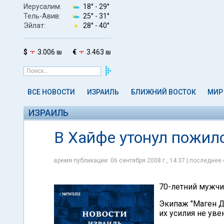
Иерусалим:
18° -
29°
Тель-Авив:
25° -
31°
Эйлат:
28° -
40°
$
3.006 ₪
€
3.463 ₪
ВСЕ НОВОСТИ
ИЗРАИЛЬ
БЛИЖНИЙ ВОСТОК
МИР
ИЗРАИЛЬ
В Хайфе утонул пожил
время публикации: 06 сентября 2008 г., 14:37 | последнее 
70-летний мужчин
Экипаж "Маген Д
их усилия не уве