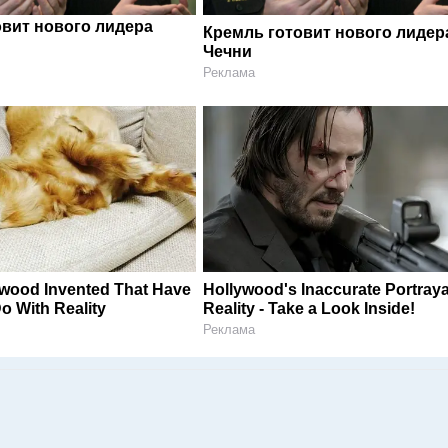
овит нового лидера
Кремль готовит нового лидер
Чечни
Реклама
ywood Invented That Have
Hollywood's Inaccurate Portraya
o With Reality
Reality - Take a Look Inside!
Реклама