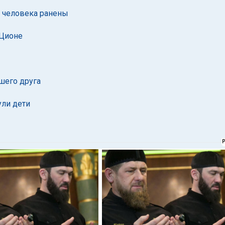
а человека ранены
-Ционе
шего друга
ули дети