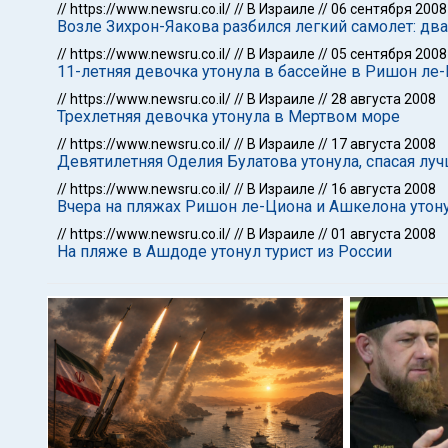
//
https://www.newsru.co.il/
//
В Израиле
//
06 сентября 2008
Возле Зихрон-Яакова разбился легкий самолет: дв
//
https://www.newsru.co.il/
//
В Израиле
//
05 сентября 2008
11-летняя девочка утонула в бассейне в Ришон ле
//
https://www.newsru.co.il/
//
В Израиле
//
28 августа 2008
Трехлетняя девочка утонула в Мертвом море
//
https://www.newsru.co.il/
//
В Израиле
//
17 августа 2008
Девятилетняя Оделия Булатова утонула, спасая луч
//
https://www.newsru.co.il/
//
В Израиле
//
16 августа 2008
Вчера на пляжах Ришон ле-Циона и Ашкелона утон
//
https://www.newsru.co.il/
//
В Израиле
//
01 августа 2008
На пляже в Ашдоде утонул турист из России