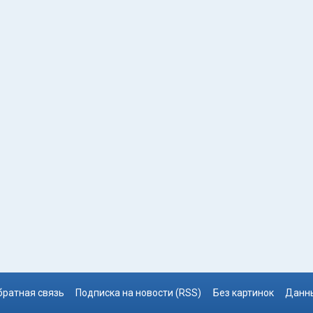
братная связь
Подписка на новости (RSS)
Без картинок
Данны