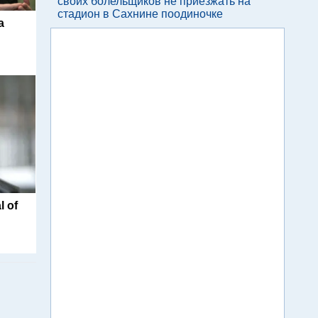
своих болельщиков не приезжать на
стадион в Сахнине поодиночке
а
l of