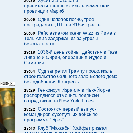
Хуситы атаковали
20:30
правительственные силы в йеменской
провинции Мариб
Один человек погиб, трое
20:09
пострадали в ДТП на 316-й трассе
Рейс авиакомпании Wizz из Рима в
20:00
Тель-Авив задержан из-за угрозы
безопасности
1036-й день войны: действия в Газе,
19:18
Ливане и Сирии, операции в Иудее и
Самарии
Суд запретил Трампу продолжать
19:04
строительство бального зала Белого дома
без одобрения Конгресса
Генконсул Израиля в Нью-Йорке
18:29
распорядился отменить подписки
сотрудников на New York Times
Состоялся первый выпуск
18:22
командиров сухопутных войск по
программе "Эрез"
Клуб "Маккаби" Хайфа призвал
17:43