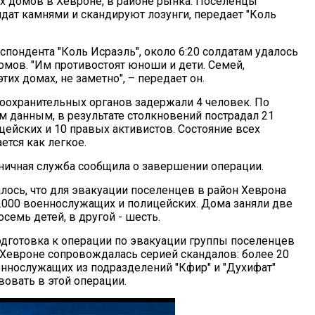
х домов в Хевроне, в районе рынка. Поселенцы
дат камнями и скандируют лозунги, передает "Коль
спондента "Коль Исраэль", около 6:20 солдатам удалось
омов. "Им противостоят юноши и дети. Семей,
их домах, не заметно", – передает он.
оохранительных органов задержали 4 человек. По
 данным, в результате столкновений пострадал 21
цейских и 10 правых активистов. Состояние всех
ется как легкое.
аничная служба сообщила о завершении операции.
лось, что для эвакуации поселенцев в район Хеврона
.000 военнослужащих и полицейских. Дома заняли две
осемь детей, в другой - шесть.
одготовка к операции по эвакуации группы поселенцев
 Хевроне сопровождалась серией скандалов: более 20
ннослужащих из подразделений "Кфир" и "Духифат"
вовать в этой операции.