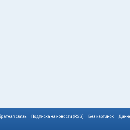
братная связь
Подписка на новости (RSS)
Без картинок
Данны