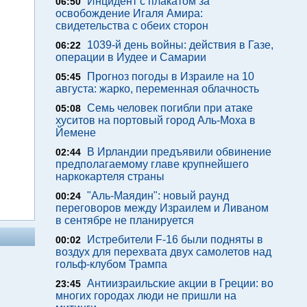
Инцидент с плакатом за
06:50
освобождение Игаля Амира:
свидетельства с обеих сторон
1039-й день войны: действия в Газе,
06:22
операции в Иудее и Самарии
Прогноз погоды в Израиле на 10
05:45
августа: жарко, переменная облачность
Семь человек погибли при атаке
05:08
хуситов на портовый город Аль-Моха в
Йемене
В Ирландии предъявили обвинение
02:44
предполагаемому главе крупнейшего
наркокартеля страны
"Аль-Маядин": новый раунд
00:24
переговоров между Израилем и Ливаном
в сентябре не планируется
Истребители F-16 были подняты в
00:02
воздух для перехвата двух самолетов над
гольф-клубом Трампа
Антиизраильские акции в Греции: во
23:45
многих городах люди не пришли на