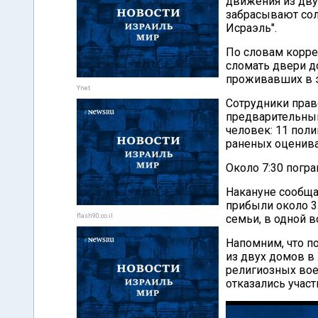
движения из дву
забрасывают сол
Исраэль".
По словам корре
сломать двери д
проживавших в эт
Ynet
Сотрудники прав
предварительным
человек: 11 поли
раненых оценива
Около 7:30 погр
Накануне сообща
прибыли около 3
flash90.co.il
семьи, в одной в
Напомним, что п
из двух домов в
религиозных вое
отказались участ