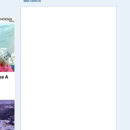
митинги
ke A