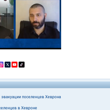
в эвакуации поселенцев Хеврона
оселенцев в Хевроне