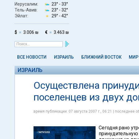
Иерусалим:
23° -
33°
Тель-Авив:
23° -
32°
Эйлат:
29° -
42°
$
3.006 ₪
€
3.463 ₪
ВСЕ НОВОСТИ
ИЗРАИЛЬ
БЛИЖНИЙ ВОСТОК
МИР
ИЗРАИЛЬ
Осуществлена принуди
поселенцев из двух до
время публикации: 07 августа 2007 г., 06:21 | последнее об
Сегодня рано утр
принудительную