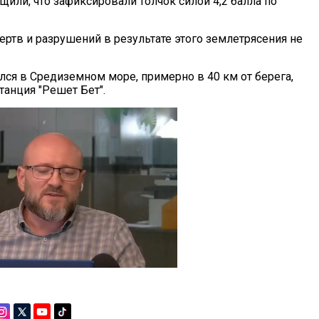
или, что зафиксировали толчок силой 4,2 балла по
ертв и разрушений в результате этого землетрясения не
лся в Средиземном море, примерно в 40 км от берега,
танция "Решет Бет".