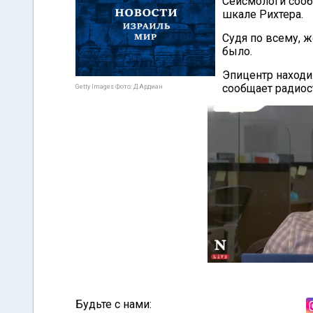
Сейсмологи сообщ
шкале Рихтера.
Судя по всему, ж
было.
Эпицентр находи
сообщает радиос
Getty Images Фото: Д.Ардиан
Будьте с нами: