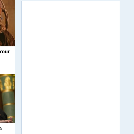
 Your
а