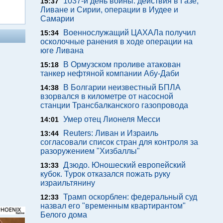
1037-й день войны: действия в Газе,
15:37
Ливане и Сирии, операции в Иудее и
Самарии
Военнослужащий ЦАХАЛа получил
15:34
осколочные ранения в ходе операции на
юге Ливана
В Ормузском проливе атакован
15:18
танкер нефтяной компании Абу-Даби
В Болгарии неизвестный БПЛА
14:38
взорвался в километре от насосной
станции Трансбалканского газопровода
Умер отец Лионеля Месси
14:01
Reuters: Ливан и Израиль
13:44
согласовали список стран для контроля за
разоружением "Хизбаллы"
Дзюдо. Юношеский европейский
13:33
кубок. Турок отказался пожать руку
израильтянину
Трамп оскорблен: федеральный суд
12:33
назвал его "временным квартирантом"
Белого дома