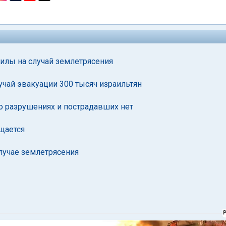
илы на случай землетрясения
учай эвакуации 300 тысяч израильтян
 о разрушениях и пострадавших нет
щается
лучае землетрясения