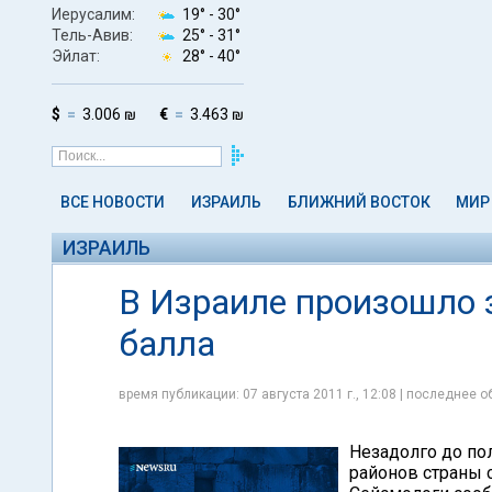
Иерусалим:
19° -
30°
Тель-Авив:
25° -
31°
Эйлат:
28° -
40°
$
3.006 ₪
€
3.463 ₪
ВСЕ НОВОСТИ
ИЗРАИЛЬ
БЛИЖНИЙ ВОСТОК
МИР
ИЗРАИЛЬ
В Израиле произошло 
балла
время публикации: 07 августа 2011 г., 12:08 | последнее об
Незадолго до по
районов страны 