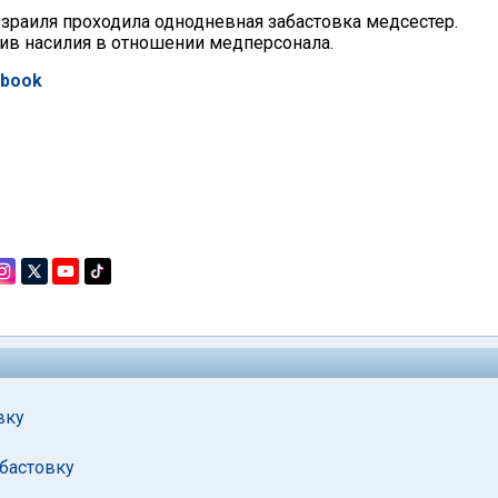
зраиля проходила однодневная забастовка медсестер.
тив насилия в отношении медперсонала.
ebook
вку
бастовку