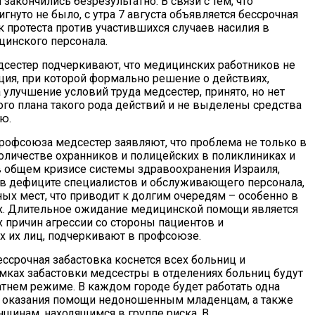
закончились безрезультатно. В связи с тем, что
гнуто не было, с утра 7 августа объявляется бессрочная
к протеста против участившихся случаев насилия в
инского персонала.
сестер подчеркивают, что медицинских работников не
ация, при которой формально решение о действиях,
улучшение условий труда медсестер, принято, но нет
ого плана такого рода действий и не выделены средства
ю.
рофсоюза медсестер заявляют, что проблема не только в
оличестве охранников и полицейских в поликлиниках и
 в общем кризисе системы здравоохранения Израиля,
 дефиците специалистов и обслуживающего персонала,
ных мест, что приводит к долгим очередям – особенно в
. Длительное ожидание медицинской помощи является
х причин агрессии со стороны пациентов и
их лиц, подчеркивают в профсоюзе.
ссрочная забастовка коснется всех больниц и
амках забастовки медсестры в отделениях больниц будут
атнем режиме. В каждом городе будет работать одна
я оказания помощи недоношенным младенцам, а также
инам, находящимся в группе риска. В