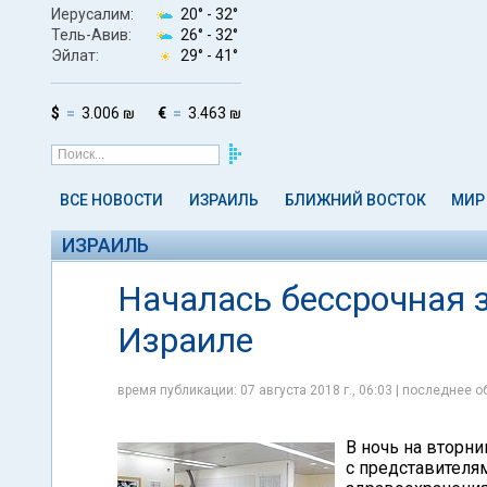
Иерусалим:
20° -
32°
Тель-Авив:
26° -
32°
Эйлат:
29° -
41°
$
3.006 ₪
€
3.463 ₪
ВСЕ НОВОСТИ
ИЗРАИЛЬ
БЛИЖНИЙ ВОСТОК
МИР
ИЗРАИЛЬ
Началась бессрочная 
Израиле
время публикации: 07 августа 2018 г., 06:03 | последнее об
В ночь на вторн
с представителя