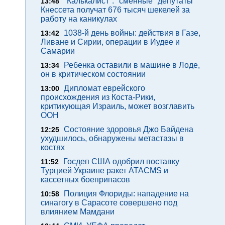
"Калькалист": "сменные" депутаты
13:48
Кнессета получат 676 тысяч шекелей за
работу на каникулах
1038-й день войны: действия в Газе,
13:42
Ливане и Сирии, операции в Иудее и
Самарии
Ребенка оставили в машине в Лоде,
13:34
он в критическом состоянии
Дипломат еврейского
13:00
происхождения из Коста-Рики,
критикующая Израиль, может возглавить
ООН
Состояние здоровья Джо Байдена
12:25
ухудшилось, обнаружены метастазы в
костях
Госдеп США одобрил поставку
11:52
Турцией Украине ракет ATACMS и
кассетных боеприпасов
Полиция Флориды: нападение на
10:58
синагогу в Сарасоте совершено под
влиянием Мамдани