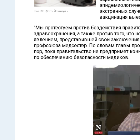
эпидемиологичес
экстренных случ
Flash90. Фото: Й.Зиндель
вакцинация выез
"Мы протестуем против бездействия правит
здравоохранения, а также против того, что 
явлением, представившей свои заключения д
профсоюза медсестер. По словам главы про
пор, пока правительство не предпримет ко
по обеспечению безопасности медиков.