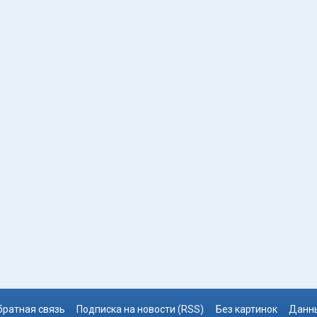
братная связь
Подписка на новости (RSS)
Без картинок
Данны