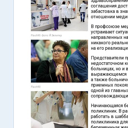
здравоохранения 
соглашения дости
забастовка в зна
отношении медиц
В профсоюзе мед
устраивает ситу
Flash90. Фото: Й.Зелигер
направленных на 
никакого реальн
на его реализаци
Представители п
недостаточном к
больницах, но и
выражающемся в
а также больнич
приемных покоях
Flash90
одной из главны
сопровождающих 
Начинающаяся бе
поликлиник. В р
работать в шабб
поликлиника дл
беременным женщ