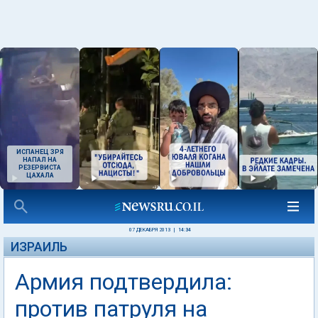
ИСПАНЕЦ ЗРЯ
НАПАЛ НА
РЕЗЕРВИСТА
ЦАХАЛА
07 ДЕКАБРЯ 2013
|
14:34
ИЗРАИЛЬ
Армия подтвердила:
против патруля на