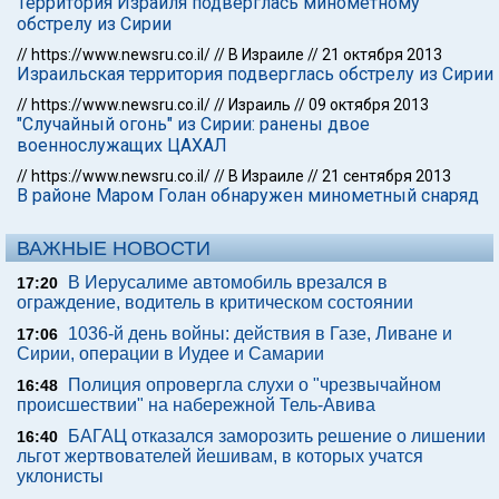
Территория Израиля подверглась минометному
обстрелу из Сирии
//
https://www.newsru.co.il/
//
В Израиле
//
21 октября 2013
Израильская территория подверглась обстрелу из Сирии
//
https://www.newsru.co.il/
//
Израиль
//
09 октября 2013
"Случайный огонь" из Сирии: ранены двое
военнослужащих ЦАХАЛ
//
https://www.newsru.co.il/
//
В Израиле
//
21 сентября 2013
В районе Маром Голан обнаружен минометный снаряд
ВАЖНЫЕ НОВОСТИ
В Иерусалиме автомобиль врезался в
17:20
ограждение, водитель в критическом состоянии
1036-й день войны: действия в Газе, Ливане и
17:06
Сирии, операции в Иудее и Самарии
Полиция опровергла слухи о "чрезвычайном
16:48
происшествии" на набережной Тель-Авива
БАГАЦ отказался заморозить решение о лишении
16:40
льгот жертвователей йешивам, в которых учатся
уклонисты