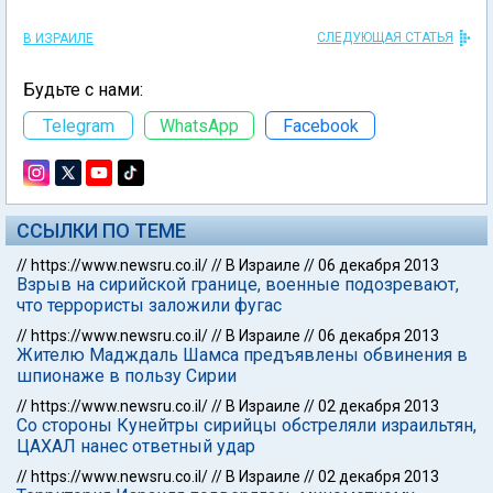
СЛЕДУЮЩАЯ СТАТЬЯ
В ИЗРАИЛЕ
Будьте с нами:
Telegram
WhatsApp
Facebook
ССЫЛКИ ПО ТЕМЕ
//
https://www.newsru.co.il/
//
В Израиле
//
06 декабря 2013
Взрыв на сирийской границе, военные подозревают,
что террористы заложили фугас
//
https://www.newsru.co.il/
//
В Израиле
//
06 декабря 2013
Жителю Мадждаль Шамса предъявлены обвинения в
шпионаже в пользу Сирии
//
https://www.newsru.co.il/
//
В Израиле
//
02 декабря 2013
Со стороны Кунейтры сирийцы обстреляли израильтян,
ЦАХАЛ нанес ответный удар
//
https://www.newsru.co.il/
//
В Израиле
//
02 декабря 2013