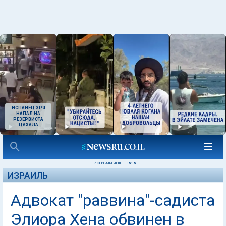
ИСПАНЕЦ ЗРЯ
НАПАЛ НА
РЕЗЕРВИСТА
ЦАХАЛА
07 ФЕВРАЛЯ 2010
|
05:05
ИЗРАИЛЬ
Адвокат "раввина"-садиста
Элиора Хена обвинен в