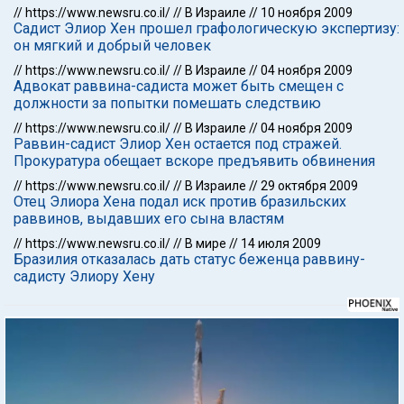
//
https://www.newsru.co.il/
//
В Израиле
//
10 ноября 2009
Садист Элиор Хен прошел графологическую экспертизу:
он мягкий и добрый человек
//
https://www.newsru.co.il/
//
В Израиле
//
04 ноября 2009
Адвокат раввина-садиста может быть смещен с
должности за попытки помешать следствию
//
https://www.newsru.co.il/
//
В Израиле
//
04 ноября 2009
Раввин-садист Элиор Хен остается под стражей.
Прокуратура обещает вскоре предъявить обвинения
//
https://www.newsru.co.il/
//
В Израиле
//
29 октября 2009
Отец Элиора Хена подал иск против бразильских
раввинов, выдавших его сына властям
//
https://www.newsru.co.il/
//
В мире
//
14 июля 2009
Бразилия отказалась дать статус беженца раввину-
садисту Элиору Хену