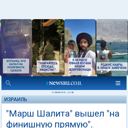
ИСПАНЕЦ ЗРЯ
НАПАЛ НА
РЕЗЕРВИСТА
ЦАХАЛА
07 ИЮЛЯ 2010
|
01:50
ИЗРАИЛЬ
"Марш Шалита" вышел "на
финишную прямую".