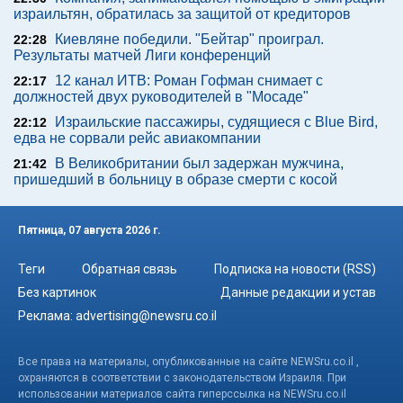
израильтян, обратилась за защитой от кредиторов
Киевляне победили. "Бейтар" проиграл.
22:28
Результаты матчей Лиги конференций
12 канал ИТВ: Роман Гофман снимает с
22:17
должностей двух руководителей в "Мосаде"
Израильские пассажиры, судящиеся с Blue Bird,
22:12
едва не сорвали рейс авиакомпании
В Великобритании был задержан мужчина,
21:42
пришедший в больницу в образе смерти с косой
Пятница, 07 августа 2026 г.
Теги
Обратная связь
Подписка на новости (RSS)
Без картинок
Данные редакции и устав
Реклама:
advertising@newsru.co.il
Все права на материалы, опубликованные на сайте NEWSru.co.il ,
охраняются в соответствии с законодательством Израиля. При
использовании материалов сайта гиперссылка на NEWSru.co.il