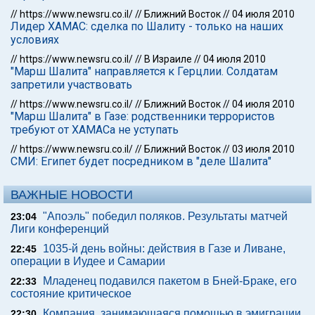
//
https://www.newsru.co.il/
//
Ближний Восток
//
04 июля 2010
Лидер ХАМАС: сделка по Шалиту - только на наших
условиях
//
https://www.newsru.co.il/
//
В Израиле
//
04 июля 2010
"Марш Шалита" направляется к Герцлии. Солдатам
запретили участвовать
//
https://www.newsru.co.il/
//
Ближний Восток
//
04 июля 2010
"Марш Шалита" в Газе: родственники террористов
требуют от ХАМАСа не уступать
//
https://www.newsru.co.il/
//
Ближний Восток
//
03 июля 2010
СМИ: Египет будет посредником в "деле Шалита"
ВАЖНЫЕ НОВОСТИ
"Апоэль" победил поляков. Результаты матчей
23:04
Лиги конференций
1035-й день войны: действия в Газе и Ливане,
22:45
операции в Иудее и Самарии
Младенец подавился пакетом в Бней-Браке, его
22:33
состояние критическое
Компания, занимающаяся помощью в эмиграции
22:30