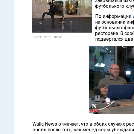
закрывался из-з
футбольного клуб
По информации
на основании ин
футбольных фана
ресторане. В соо
Flash90. Фото: Н.Шохат
подвергался два 
Walla News отмечает, что в обоих случаях р
вновь после того, как менеджеры убеждалис