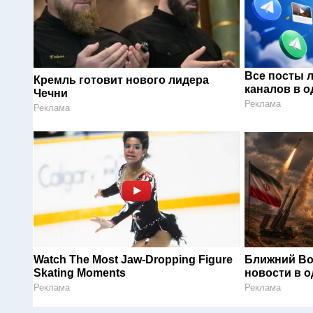
Все посты 
Кремль готовит нового лидера
каналов в о
Чечни
Реклама
Реклама
Watch The Most Jaw‑Dropping Figure
Ближний Во
Skating Moments
новости в 
Реклама
Реклама