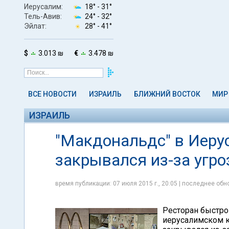
Иерусалим:
18° -
31°
Тель-Авив:
24° -
32°
Эйлат:
28° -
41°
$
3.013 ₪
€
3.478 ₪
ВСЕ НОВОСТИ
ИЗРАИЛЬ
БЛИЖНИЙ ВОСТОК
МИР
ИЗРАИЛЬ
"Макдональдс" в Иеру
закрывался из-за угр
время публикации: 07 июля 2015 г., 20:05 | последнее обно
Ресторан быстро
иерусалимском к