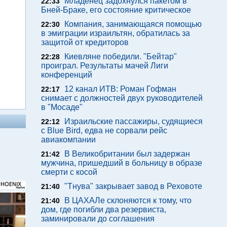
Младенец задохнулся пакетом в
22:33
Бней-Браке, его состояние критическое
Компания, занимающаяся помощью
22:30
в эмиграции израильтян, обратилась за
защитой от кредиторов
Киевляне победили. "Бейтар"
22:28
проиграл. Результаты мачей Лиги
конференций
12 канал ИТВ: Роман Гофман
22:17
снимает с должностей двух руководителей
в "Мосаде"
Израильские пассажиры, судящиеся
22:12
с Blue Bird, едва не сорвали рейс
авиакомпании
В Великобритании был задержан
21:42
мужчина, пришедший в больницу в образе
смерти с косой
"Тнува" закрывает завод в Реховоте
21:40
В ЦАХАЛе склоняются к тому, что
21:40
дом, где погибли два резервиста,
заминировали до соглашения