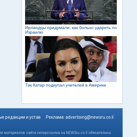
е редакции и устав
Реклама:
advertising@newsru.co.il
и материалов сайта гиперссылка на NEWSru.co.il обязательна.