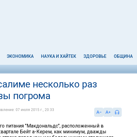
ЭКОНОМИКА
НАУКА И ХАЙТЕК
ЗДОРОВЬЕ
ОБЩИНА
салиме несколько раз
озы погрома
вление: 07 июля 2015 г., 20:33
го питания "Макдональдс", расположенный в
вартале Бейт а-Керем, как минимум, дважды