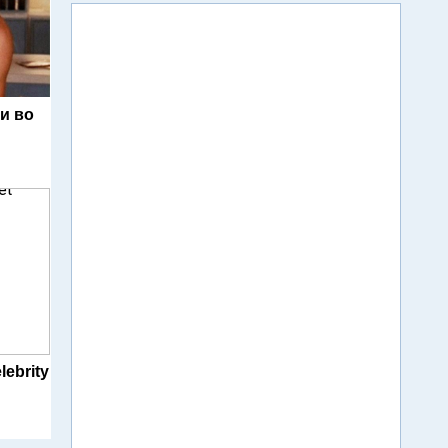
и во
lebrity