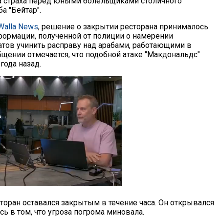
а страха перед юными болельщиками столичного
а "Бейтар".
Walla News
, решение о закрытии ресторана принималось
формации, полученной от полиции о намерении
тов учинить расправу над арабами, работающими в
бщении отмечается, что подобной атаке "Макдональдс"
года назад.
есторан оставался закрытым в течение часа. Он открывался
ь в том, что угроза погрома миновала.