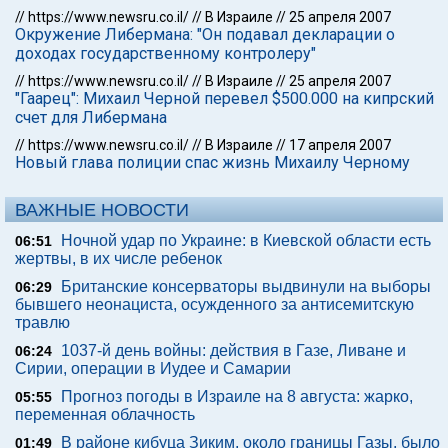
//
https://www.newsru.co.il/
//
В Израиле
//
25 апреля 2007
Окружение Либермана: "Он подавал декларации о
доходах государственному контролеру"
//
https://www.newsru.co.il/
//
В Израиле
//
25 апреля 2007
"Гаарец": Михаил Черной перевел $500.000 на кипрский
счет для Либермана
//
https://www.newsru.co.il/
//
В Израиле
//
17 апреля 2007
Новый глава полиции спас жизнь Михаилу Черному
ВАЖНЫЕ НОВОСТИ
Ночной удар по Украине: в Киевской области есть
06:51
жертвы, в их числе ребенок
Британские консерваторы выдвинули на выборы
06:29
бывшего неонациста, осужденного за антисемитскую
травлю
1037-й день войны: действия в Газе, Ливане и
06:24
Сирии, операции в Иудее и Самарии
Прогноз погоды в Израиле на 8 августа: жарко,
05:55
переменная облачность
В районе кибуца Зиким, около границы Газы, было
01:49