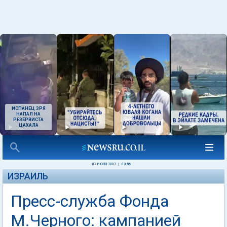
ИСПАНЕЦ ЗРЯ
НАПАЛ НА
РЕЗЕРВИСТА
ЦАХАЛА
07 ИЮНЯ 2007
|
03:56
ИЗРАИЛЬ
Пресс-служба Фонда
М.Черного: кампанией