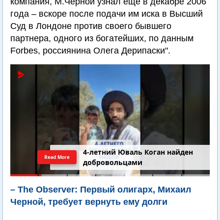
компания, М.Черной узнал еще в декабре 2006
года – вскоре после подачи им иска в Высший
Суд в Лондоне против своего бывшего
партнера, одного из богатейших, по данным
Forbes, россиянина Олега Дерипаски".
4-летний Юваль Коган найден
Read More
добровольцами
– The Observer: Первый олигарх, Михаил
Черной, требует вернуть ему долги