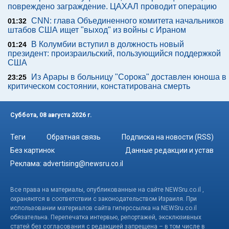
повреждено заграждение. ЦАХАЛ проводит операцию
CNN: глава Объединенного комитета начальников
01:32
штабов США ищет "выход" из войны с Ираном
В Колумбии вступил в должность новый
01:24
президент: произраильский, пользующийся поддержкой
США
Из Арары в больницу "Сорока" доставлен юноша в
23:25
критическом состоянии, констатирована смерть
Суббота, 08 августа 2026 г.
Теги
Обратная связь
Подписка на новости (RSS)
Без картинок
Данные редакции и устав
Реклама:
advertising@newsru.co.il
Все права на материалы, опубликованные на сайте NEWSru.co.il ,
охраняются в соответствии с законодательством Израиля. При
использовании материалов сайта гиперссылка на NEWSru.co.il
обязательна. Перепечатка интервью, репортажей, эксклюзивных
статей без согласования с редакцией запрещена – в том числе в