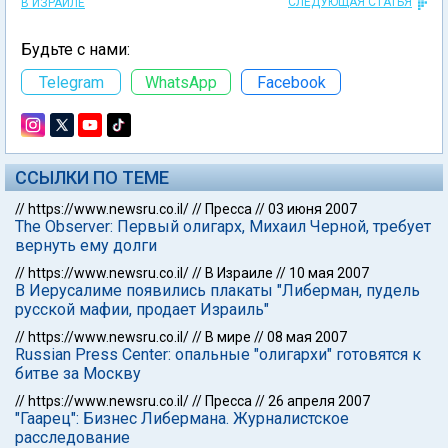
СЛЕДУЮЩАЯ СТАТЬЯ
В ИЗРАИЛЕ
Будьте с нами:
Telegram
WhatsApp
Facebook
ССЫЛКИ ПО ТЕМЕ
//
https://www.newsru.co.il/
//
Пресса
//
03 июня 2007
The Observer: Первый олигарх, Михаил Черной, требует
вернуть ему долги
//
https://www.newsru.co.il/
//
В Израиле
//
10 мая 2007
В Иерусалиме появились плакаты "Либерман, пудель
русской мафии, продает Израиль"
//
https://www.newsru.co.il/
//
В мире
//
08 мая 2007
Russian Press Center: опальные "олигархи" готовятся к
битве за Москву
//
https://www.newsru.co.il/
//
Пресса
//
26 апреля 2007
"Гаарец": Бизнес Либермана. Журналистское
расследование