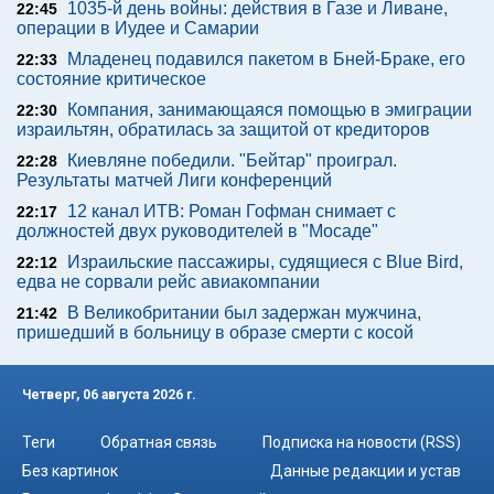
1035-й день войны: действия в Газе и Ливане,
22:45
операции в Иудее и Самарии
Младенец подавился пакетом в Бней-Браке, его
22:33
состояние критическое
Компания, занимающаяся помощью в эмиграции
22:30
израильтян, обратилась за защитой от кредиторов
Киевляне победили. "Бейтар" проиграл.
22:28
Результаты матчей Лиги конференций
12 канал ИТВ: Роман Гофман снимает с
22:17
должностей двух руководителей в "Мосаде"
Израильские пассажиры, судящиеся с Blue Bird,
22:12
едва не сорвали рейс авиакомпании
В Великобритании был задержан мужчина,
21:42
пришедший в больницу в образе смерти с косой
Четверг, 06 августа 2026 г.
Теги
Обратная связь
Подписка на новости (RSS)
Без картинок
Данные редакции и устав