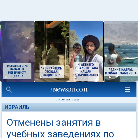
ИСПАНЕЦ ЗРЯ
НАПАЛ НА
РЕЗЕРВИСТА
ЦАХАЛА
07 ИЮНЯ 2026
|
20:20
ИЗРАИЛЬ
Отменены занятия в
учебных заведениях по