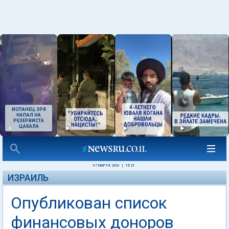
ИСПАНЕЦ ЗРЯ
НАПАЛ НА
РЕЗЕРВИСТА
ЦАХАЛА
07 МАРТА 2006
|
15:21
ИЗРАИЛЬ
Опубликован список
финансовых доноров