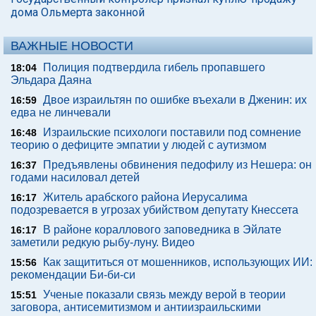
дома Ольмерта законной
ВАЖНЫЕ НОВОСТИ
Полиция подтвердила гибель пропавшего
18:04
Эльдара Даяна
Двое израильтян по ошибке въехали в Дженин: их
16:59
едва не линчевали
Израильские психологи поставили под сомнение
16:48
теорию о дефиците эмпатии у людей с аутизмом
Предъявлены обвинения педофилу из Нешера: он
16:37
годами насиловал детей
Житель арабского района Иерусалима
16:17
подозревается в угрозах убийством депутату Кнессета
В районе кораллового заповедника в Эйлате
16:17
заметили редкую рыбу-луну. Видео
Как защититься от мошенников, использующих ИИ:
15:56
рекомендации Би-би-си
Ученые показали связь между верой в теории
15:51
заговора, антисемитизмом и антиизраильскими