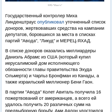
NRG-"Maariv"
Государственный контролер Миха
Линденштраус
опубликовал
уточненный список
доноров, жертвовавших средства на кампании
депутатов, боровшихся за места в списках
партий "Авода", "Ликуд" и МЕРЕЦ-ЯХАД.
В списке доноров оказались миллиардеры
Даниэль Абрамс из США (который купил
иерусалимский дом исполняющего
обязанности главы правительства Эхуда
Ольмерта) и Чарльз Бронфман из Канады, а
также израильский миллионер Бени Гаон.
В партии "Авода" Колет Авиталь получила 16
пожертвований от американцев, а всего ей
удалось получить 20 различных сумм на
предвыборную борьбу. Ами Аялон удостоился