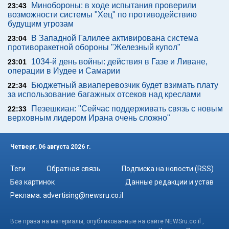
Минобороны: в ходе испытания проверили
23:43
возможности системы "Хец" по противодействию
будущим угрозам
В Западной Галилее активирована система
23:04
противоракетной обороны "Железный купол"
1034-й день войны: действия в Газе и Ливане,
23:01
операции в Иудее и Самарии
Бюджетный авиаперевозчик будет взимать плату
22:34
за использование багажных отсеков над креслами
Пезешкиан: "Сейчас поддерживать связь с новым
22:33
верховным лидером Ирана очень сложно"
Четверг, 06 августа 2026 г.
Теги
Обратная связь
Подписка на новости (RSS)
Без картинок
Данные редакции и устав
Реклама:
advertising@newsru.co.il
Все права на материалы, опубликованные на сайте NEWSru.co.il ,