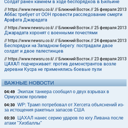
Солдат ранен камнем в ходе беспорядков в Бильине
//
https://www.newsru.co.il/
//
Ближний Восток
//
26 февраля 2013
Аббас требует от ООН провести расследование смерти
Арафата Джарадата
//
https://www.newsru.co.il/
//
Ближний Восток
//
25 февраля 2013
Джарадата хоронят с военными почестями
//
https://www.newsru.co.il/
//
Ближний Восток
//
24 февраля 2013
Беспорядки на Западном берегу: пострадали двое
солдат и двое палестинцев
//
https://www.newsru.co.il/
//
Ближний Восток
//
23 февраля 2013
ЦАХАЛ подчеркивает: против демонстрантов возле
деревни Кусра не применялись боевые пули
ВАЖНЫЕ НОВОСТИ
Экипаж танкера сообщил о двух взрывах в
04:49
Ормузском проливе
WP: Трамп потребовал от Хегсета объяснений из-
04:30
за истощения ракетных запасов США
ЦАХАЛ нанес серию ударов по югу Ливана после
03:30
атаки "Хизбаллы"