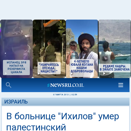
ИСПАНЕЦ ЗРЯ
НАПАЛ НА
РЕЗЕРВИСТА
ЦАХАЛА
07 МАРТА 2013
|
02:59
ИЗРАИЛЬ
В больнице "Ихилов" умер
палестинский