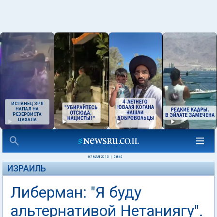
ИСПАНЕЦ ЗРЯ
НАПАЛ НА
РЕЗЕРВИСТА
ЦАХАЛА
07 МАЯ 2015
|
08:40
ИЗРАИЛЬ
Либерман: "Я буду
альтернативой Нетаниягу".