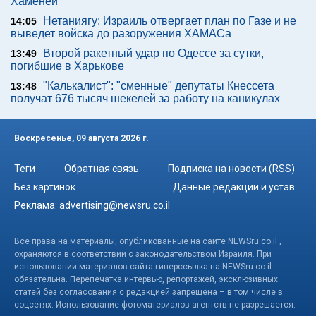
Хаменеи
Нетаниягу: Израиль отвергает план по Газе и не
14:05
выведет войска до разоружения ХАМАСа
Второй ракетный удар по Одессе за сутки,
13:49
погибшие в Харькове
"Калькалист": "сменные" депутаты Кнессета
13:48
получат 676 тысяч шекелей за работу на каникулах
Воскресенье, 09 августа 2026 г.
Теги
Обратная связь
Подписка на новости (RSS)
Без картинок
Данные редакции и устав
Реклама:
advertising@newsru.co.il
Все права на материалы, опубликованные на сайте NEWSru.co.il ,
охраняются в соответствии с законодательством Израиля. При
использовании материалов сайта гиперссылка на NEWSru.co.il
обязательна. Перепечатка интервью, репортажей, эксклюзивных
статей без согласования с редакцией запрещена – в том числе в
соцсетях. Использование фотоматериалов агентств не разрешается.