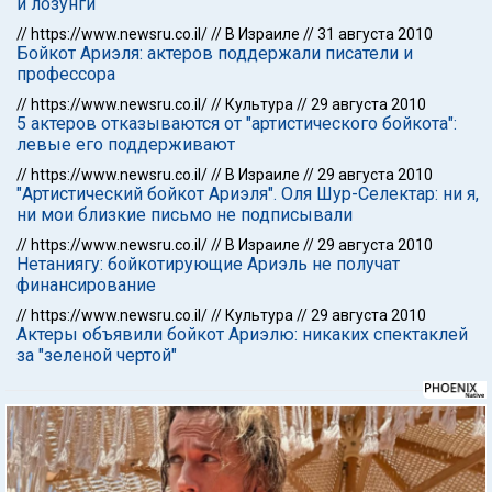
и лозунги
//
https://www.newsru.co.il/
//
В Израиле
//
31 августа 2010
Бойкот Ариэля: актеров поддержали писатели и
профессорa
//
https://www.newsru.co.il/
//
Культура
//
29 августа 2010
5 актеров отказываются от "артистического бойкота":
левые его поддерживают
//
https://www.newsru.co.il/
//
В Израиле
//
29 августа 2010
"Артистический бойкот Ариэля". Оля Шур-Селектар: ни я,
ни мои близкие письмо не подписывали
//
https://www.newsru.co.il/
//
В Израиле
//
29 августа 2010
Нетаниягу: бойкотирующие Ариэль не получат
финансирование
//
https://www.newsru.co.il/
//
Культура
//
29 августа 2010
Актеры объявили бойкот Ариэлю: никаких спектаклей
за "зеленой чертой"