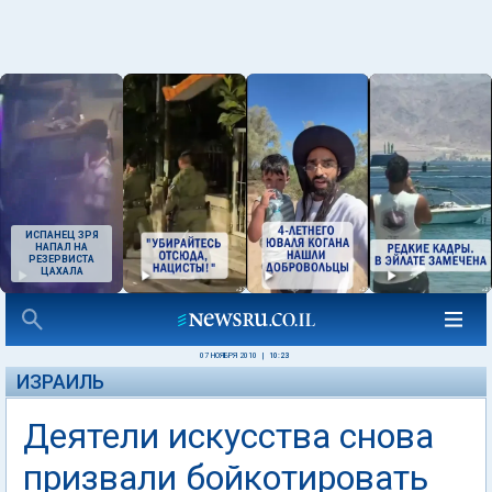
ИСПАНЕЦ ЗРЯ
НАПАЛ НА
РЕЗЕРВИСТА
ЦАХАЛА
07 НОЯБРЯ 2010
|
10:23
ИЗРАИЛЬ
Деятели искусства снова
призвали бойкотировать